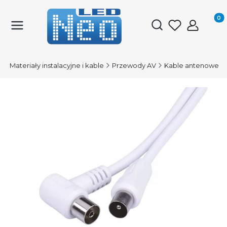
Produk
Otwórz wyszukiwark
D
Materiały instalacyjne i kable
Przewody AV
Kable antenowe