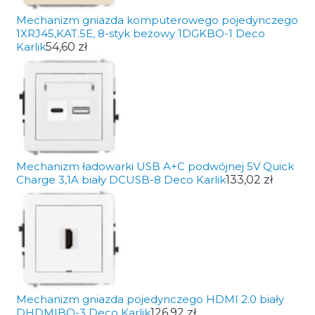
Mechanizm gniazda komputerowego pojedynczego
1XRJ45,KAT.5E, 8-styk beżowy 1DGKBO-1 Deco
Karlik
54,60 zł
Mechanizm ładowarki USB A+C podwójnej 5V Quick
Charge 3,1A biały DCUSB-8 Deco Karlik
133,02 zł
Mechanizm gniazda pojedynczego HDMI 2.0 biały
DHDMIBO-3 Deco Karlik
126,92 zł