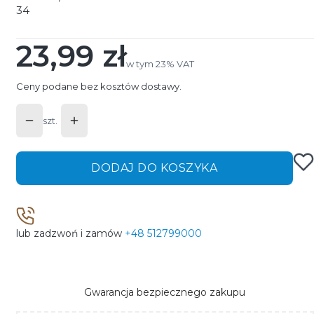
34
23,99 zł
Cena
w tym 23% VAT
w tym
23%
VAT
Ceny podane bez kosztów dostawy.
szt.
DODAJ DO KOSZYKA
lub zadzwoń i zamów
+48 512799000
Gwarancja bezpiecznego zakupu