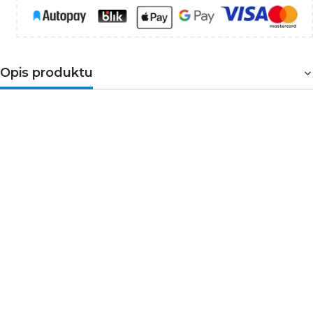
Opis produktu
Koncentryczny przewód antenowy z wtyczką i
gniazdkiem IEC. Przewód ma złącze kątowe (90°).
Przewód jest podwójnie ekranowany w celu redukcji
zakłóceń elektromagnetycznych. Długość przewodu
wynosi 15m. Przewód koncentryczny jest przeznaczony
do SAT, DVB-T, ANT, DECODER, FLAT TV i TV.
Specyfikacja techniczna:
długość 15 m
typ złącz 1× proste, 1× kątowe
złącza IEC wtyczka – IEC gniazdo 90°
materiał PVC