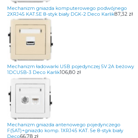
Mechanizm gniazda komputerowego podwójnego
2XRJ45 KAT.5E 8-styk biały DGK-2 Deco Karlik
87,32 zł
Mechanizm ładowarki USB pojedynczej 5V 2A beżowy
1DCUSB-3 Deco Karlik
106,80 zł
Mechanizm gniazda antenowego pojedynczego
F(SAT)+gniazdo komp. 1XRJ45 KAT. 5e 8-styk biały
Deco
66,78 zł