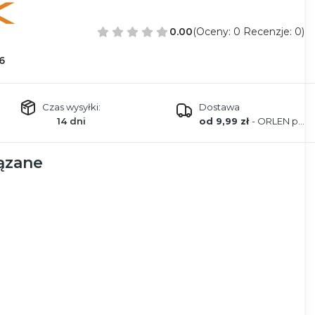
0.00
(Oceny: 0 Recenzje: 0)
6
Czas wysyłki:
Dostawa
14 dni
od 9,99 zł
- ORLEN paczka
ązane