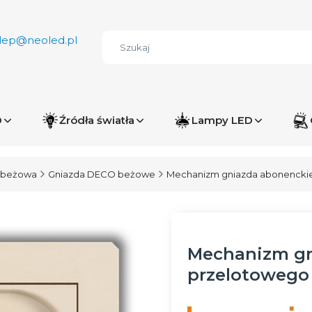
lep@neoled.pl
D
Źródła światła
Lampy LED
 beżowa
Gniazda DECO beżowe
Mechanizm gniazda abonenckie
Mechanizm gn
przelotowego