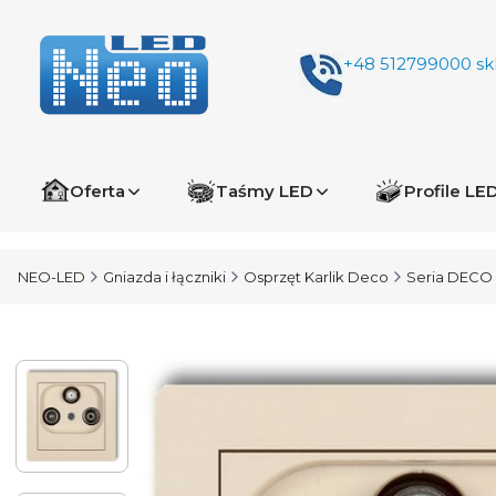
+48 512799000
sk
Oferta
Taśmy LED
Profile LE
NEO-LED
Gniazda i łączniki
Osprzęt Karlik Deco
Seria DECO