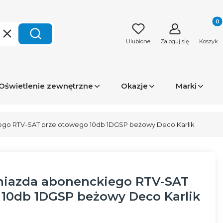
Produk
Wyczyść
Szukaj
Ulubione
Zaloguj się
Koszyk
Oświetlenie zewnętrzne
Okazje
Marki
go RTV-SAT przelotowego 10db 1DGSP beżowy Deco Karlik
iazda abonenckiego RTV-SAT
 10db 1DGSP beżowy Deco Karlik