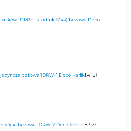
czników 1DRPH (sitodruk IP44) beżowa Deco
jedyncza beżowa 1DRW-1 Deco Karlik
1,41 zł
odwójna beżowa 1DRW-2 Deco Karlik
1,83 zł