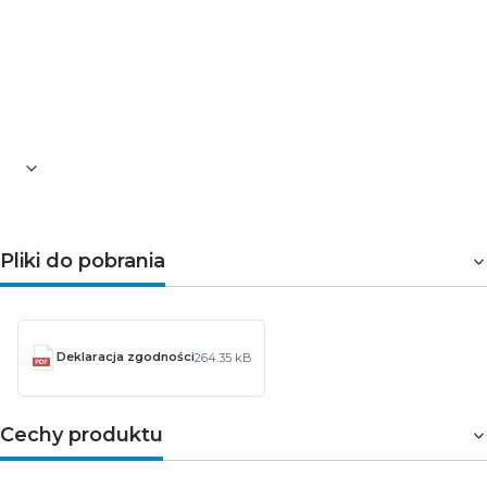
Zakres częstotliwości toru DATA: 87,5 ÷ 862 MHz
Tłumienie sprzężenia: <13 dB (87,5 ÷ 139 MHz)
>55dB (5 ÷ 65 MHz)
Impedancja falowa (charakterystyczna): 75 Om
Podłączenie: Zaciski śrubowe
Odporność na UV: Odporne
Pliki do pobrania
Deklaracja zgodności
264.35 kB
Cechy produktu