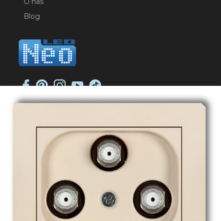
O nas
Blog
NEO-LED SP. K.
ul. Jana Długosza 2
51-162 Wrocław
NIP: 8951925233
sklep@neoled.pl