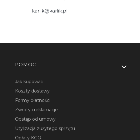
karlik@karlik.pl
Linki w stopce
POMOC
Jak kupować
Koszty dostawy
Formy płatności
Zwroty i reklamacje
Odstąp od umowy
Utylizacja zużytego sprzętu
Opłaty KGO