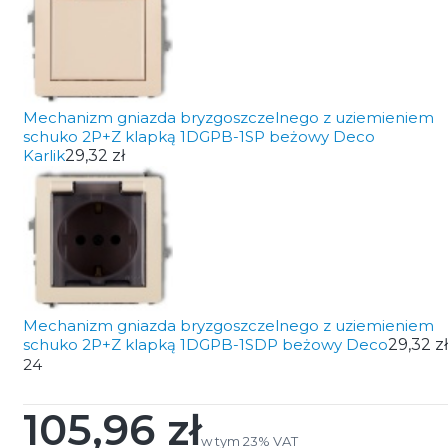
Mechanizm gniazda bryzgoszczelnego z uziemieniem
schuko 2P+Z klapką 1DGPB-1SP beżowy Deco
Karlik
29,32 zł
Mechanizm gniazda bryzgoszczelnego z uziemieniem
schuko 2P+Z klapką 1DGPB-1SDP beżowy Deco
29,32 zł
24
105,96 zł
Cena
w tym 23% VAT
w tym
23%
VAT