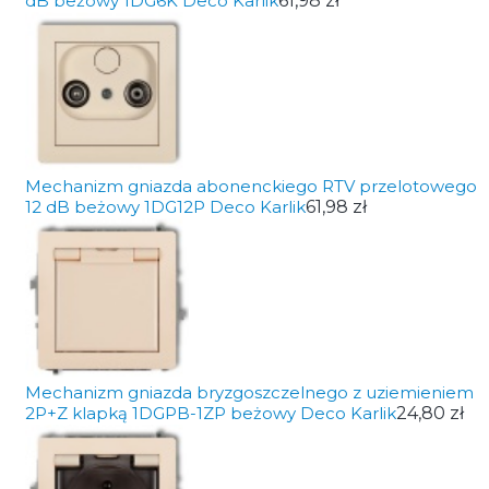
dB beżowy 1DG6K Deco Karlik
61,98 zł
Mechanizm gniazda abonenckiego RTV przelotowego
12 dB beżowy 1DG12P Deco Karlik
61,98 zł
Mechanizm gniazda bryzgoszczelnego z uziemieniem
2P+Z klapką 1DGPB-1ZP beżowy Deco Karlik
24,80 zł