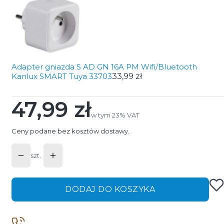
Adapter gniazda S AD GN 16A PM Wifi/Bluetooth
Kanlux SMART Tuya 33703
33,99 zł
47,99 zł
Cena
w tym 23% VAT
w tym
23%
VAT
Ceny podane bez kosztów dostawy.
szt.
DODAJ DO KOSZYKA