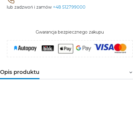
lub zadzwoń i zamów
+48 512799000
Gwarancja bezpiecznego zakupu
Opis produktu
Czujnik zalania
to kolejny genialny produktu z serii
Kanlux SMART
. Tym razem produkt SMART zadba o
nasze bezpieczeństwo, ponieważ odnotuje informacje
o wyciekającej wodzie np. z pękniętej rury lub
niezakręconego kranu. Czujnik należy umieścić w
miejscu, w którym ma on szanse znaleźć się w strefie z