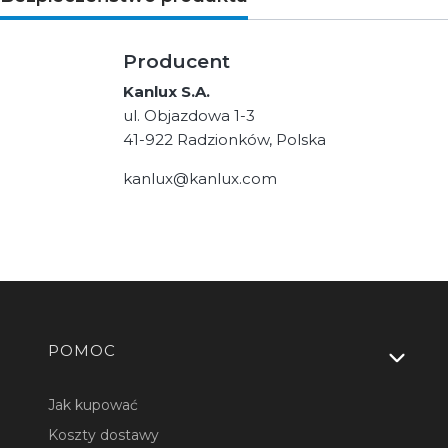
Producent
Kanlux S.A.
ul. Objazdowa 1-3
41-922 Radzionków, Polska
kanlux@kanlux.com
Linki w stopce
POMOC
Jak kupować
Koszty dostawy