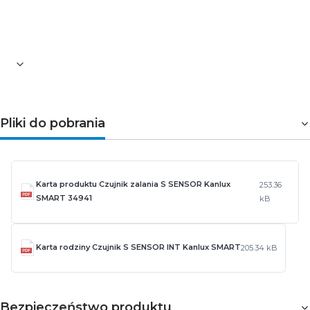
Długość przewodu [mm]: 100
Waga [g]: 60
Miejsce zastosowania: wewnątrz
Pliki do pobrania
Karta produktu Czujnik zalania S SENSOR Kanlux
253.36
SMART 34941
kB
Karta rodziny Czujnik S SENSOR INT Kanlux SMART
205.34 kB
Bezpieczeństwo produktu