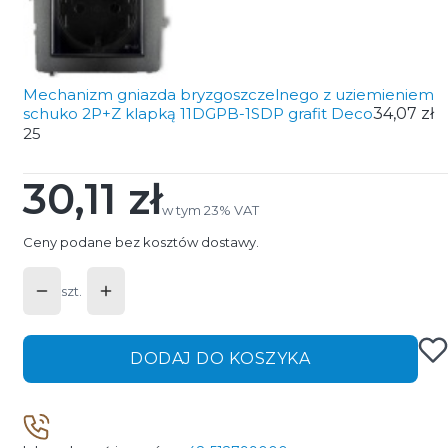
Mechanizm gniazda bryzgoszczelnego z uziemieniem
schuko 2P+Z klapką 11DGPB-1SDP grafit Deco
34,07 zł
25
30,11 zł
Cena
w tym 23% VAT
w tym
23%
VAT
Ceny podane bez kosztów dostawy.
szt.
DODAJ DO KOSZYKA