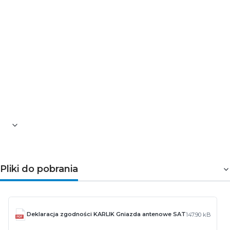
zestawów.
Gniazdo sprzedawane bez ramki.
➤ Parametry techniczne
Seria: DECO
Typ: podtynkowy
Model: gniazdo antenowe typu F (SAT)
Rodzaj tworzywa: ASA
Kolor: grafitowy
Stopień ochrony: IP20
Typ złącza: F (SAT) niklowany
Pliki do pobrania
Deklaracja zgodności KARLIK Gniazda antenowe SAT
147.90 kB