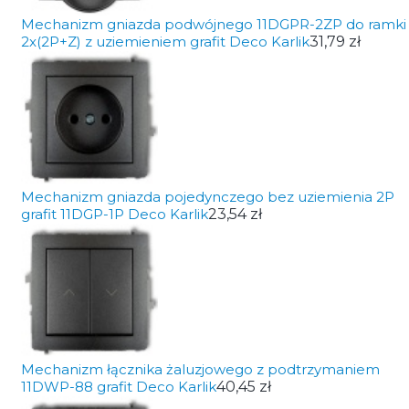
Mechanizm gniazda podwójnego 11DGPR-2ZP do ramki
2x(2P+Z) z uziemieniem grafit Deco Karlik
31,79 zł
Mechanizm gniazda pojedynczego bez uziemienia 2P
grafit 11DGP-1P Deco Karlik
23,54 zł
Mechanizm łącznika żaluzjowego z podtrzymaniem
11DWP-88 grafit Deco Karlik
40,45 zł