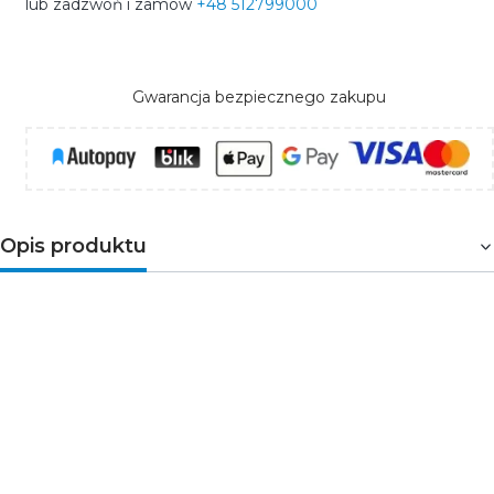
lub zadzwoń i zamów
+48 512799000
Gwarancja bezpiecznego zakupu
Opis produktu
Gniazdo antenowe
pojedyncze
typu F
(SAT)
niklowany. Do montażu podtynkowego. Gniazdo
sprzedawane jest bez ramki. Wykonane z tworzywa ASA
- odpornego na zarysowania. Posiada stopień ochrony
na czynniki zewnętrzne IP20. 11
DGF-1 jak wszystkie
gniazda z serii DECO, występuje w 11 kolorach. Jest
produktem modułowym, co daje możliwość tworzenia