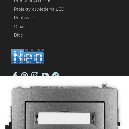
Producenci i marki
Projekty oświetlenia LED
Realizacje
O nas
Blog
NEO-LED SP. K.
ul. Jana Długosza 2
51-162 Wrocław
NIP: 8951925233