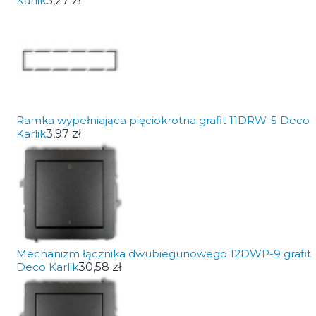
Karlik
3,27 zł
Ramka wypełniająca pięciokrotna grafit 11DRW-5 Deco
Karlik
3,97 zł
Mechanizm łącznika dwubiegunowego 12DWP-9 grafit
Deco Karlik
30,58 zł