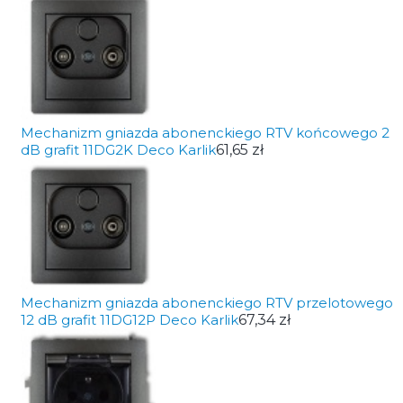
Mechanizm gniazda abonenckiego RTV końcowego 2
dB grafit 11DG2K Deco Karlik
61,65 zł
Mechanizm gniazda abonenckiego RTV przelotowego
12 dB grafit 11DG12P Deco Karlik
67,34 zł