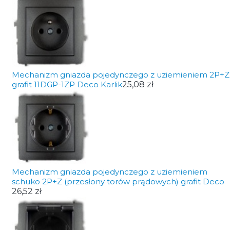
Mechanizm gniazda pojedynczego z uziemieniem 2P+Z
grafit 11DGP-1ZP Deco Karlik
25,08 zł
Mechanizm gniazda pojedynczego z uziemieniem
schuko 2P+Z (przesłony torów prądowych) grafit Deco
26,52 zł