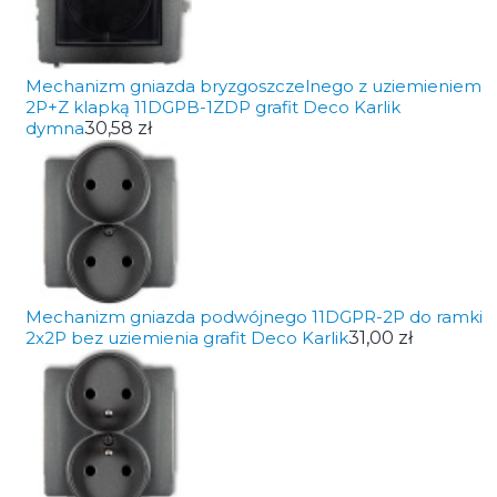
Mechanizm gniazda bryzgoszczelnego z uziemieniem
2P+Z klapką 11DGPB-1ZDP grafit Deco Karlik
dymna
30,58 zł
Mechanizm gniazda podwójnego 11DGPR-2P do ramki
2x2P bez uziemienia grafit Deco Karlik
31,00 zł