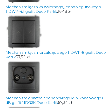
Mechanizm łącznika zwiernego, jednobiegunowego
11DWP-4.1 grafit Deco Karlik
26,48 zł
Mechanizm łącznika żaluzjowego 11DWP-8 grafit Deco
Karlik
37,52 zł
Mechanizm gniazda abonenckiego RTV końcowego 6
dB grafit 11DG6K Deco Karlik
67,34 zł