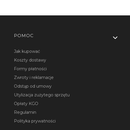
Linki w stopce
POMOC
Jak kupować
Koszty dostawy
Formy płatności
Zwroty i reklamacje
Odstąp od umowy
Utylizacja zużytego sprzętu
Opłaty KGO
Regulamin
Polityka prywatności