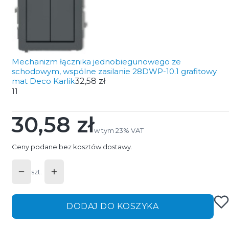
Mechanizm łącznika jednobiegunowego ze
schodowym, wspólne zasilanie 28DWP-10.1 grafitowy
mat Deco Karlik
32,58 zł
11
30,58 zł
Cena
w tym 23% VAT
w tym
23%
VAT
Ceny podane bez kosztów dostawy.
szt.
DODAJ DO KOSZYKA