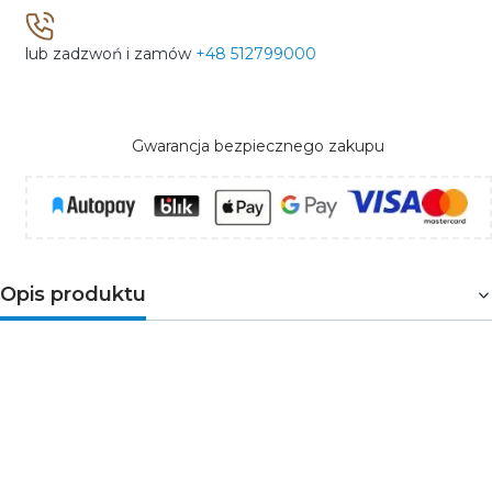
lub zadzwoń i zamów
+48 512799000
Gwarancja bezpiecznego zakupu
Opis produktu
Gniazdo bryzgoszczelne z uziemieniem
, z
przesłonami torów prądowych i klapką dymną
przeznaczone jest do montażu podtynkowego w
puszce montażowej. Posiada dwa otwory na przewód
fazowy oraz neutralny i bolec na przewód uziemienia