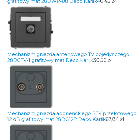
grafitowy mat 28DWP-88 Deco Karlik
40,45 zł
Mechanizm gniazda antenowego TV pojedynczego
28DGTV-1 grafitowy mat Deco Karlik
30,56 zł
Mechanizm gniazda abonenckiego RTV przelotowego
12 dB grafitowy mat 28DG12P Deco Karlik
67,84 zł