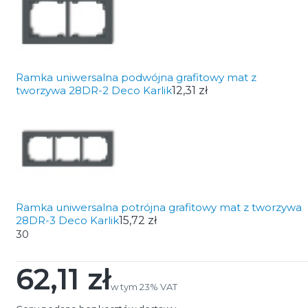
Ramka uniwersalna podwójna grafitowy mat z
tworzywa 28DR-2 Deco Karlik
12,31 zł
Ramka uniwersalna potrójna grafitowy mat z tworzywa
28DR-3 Deco Karlik
15,72 zł
30
62,11 zł
Cena
w tym 23% VAT
w tym
23%
VAT