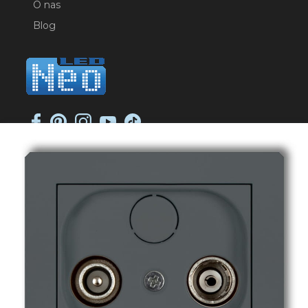
O nas
Blog
NEO-LED SP. K.
ul. Jana Długosza 2
51-162 Wrocław
NIP: 8951925233
sklep@neoled.pl