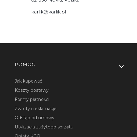
karlik@karlik.pl
Linki w stopce
POMOC
Jak kupować
Koszty dostawy
Formy płatności
Zwroty i reklamacje
Odstąp od umowy
Utylizacja zużytego sprzętu
Opłaty KGO