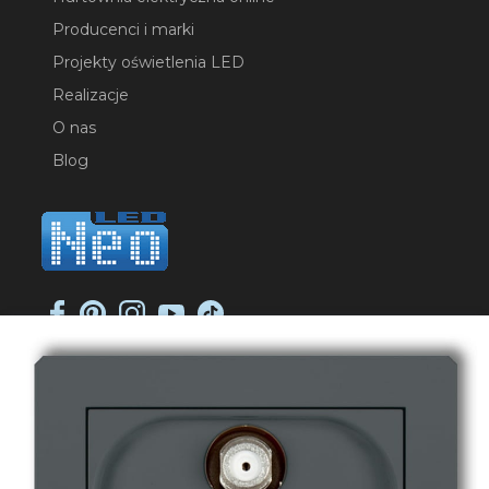
Producenci i marki
Projekty oświetlenia LED
Realizacje
O nas
Blog
NEO-LED SP. K.
ul. Jana Długosza 2
51-162 Wrocław
NIP: 8951925233