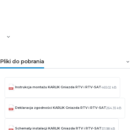
Zakres częstotliwości toru SAT: 2 5 ÷ 2400 MHz
Tłumienie sprzężenia: 0,5 dB
Impedancja falowa (charakterystyczna): 75 Om
Podłączenie: Zaciski śrubowe
Odporność na UV: Odporne
Pliki do pobrania
Instrukcja montażu KARLIK Gniazda RTV i RTV-SAT
465.02 kB
Deklaracja zgodności KARLIK Gniazda RTV i RTV-SAT
264.35 kB
Schematy instalacji KARLIK Gniazda RTV i RTV-SAT
511.98 kB