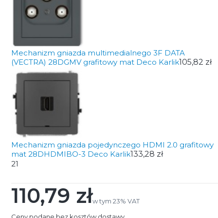
Mechanizm gniazda multimedialnego 3F DATA
(VECTRA) 28DGMV grafitowy mat Deco Karlik
105,82 zł
Mechanizm gniazda pojedynczego HDMI 2.0 grafitowy
mat 28DHDMIBO-3 Deco Karlik
133,28 zł
21
110,79 zł
Cena
w tym 23% VAT
w tym
23%
VAT
Ceny podane bez kosztów dostawy.