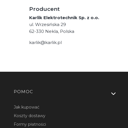
Producent
Karlik Elektrotechnik Sp. z o.o.
ul. Wrzesińska 29
62-330 Nekla, Polska
karlik@karlik.pl
Linki w stopce
POMOC
Jak kupować
Koszty dostawy
Formy płatności