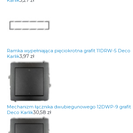
Karlik
3,27 zł
Ramka wypełniająca pięciokrotna grafit 11DRW-5 Deco
Karlik
3,97 zł
Mechanizm łącznika dwubiegunowego 12DWP-9 grafit
Deco Karlik
30,58 zł