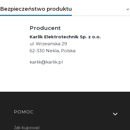
Bezpieczeństwo produktu
Producent
Karlik Elektrotechnik Sp. z o.o.
ul. Wrzesińska 29
62-330 Nekla, Polska
karlik@karlik.pl
Linki w stopce
POMOC
Jak kupować