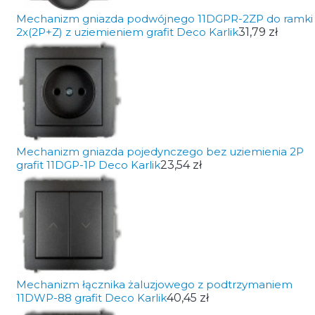
Mechanizm gniazda podwójnego 11DGPR-2ZP do ramki
2x(2P+Z) z uziemieniem grafit Deco Karlik
31,79 zł
Mechanizm gniazda pojedynczego bez uziemienia 2P
grafit 11DGP-1P Deco Karlik
23,54 zł
Mechanizm łącznika żaluzjowego z podtrzymaniem
11DWP-88 grafit Deco Karlik
40,45 zł