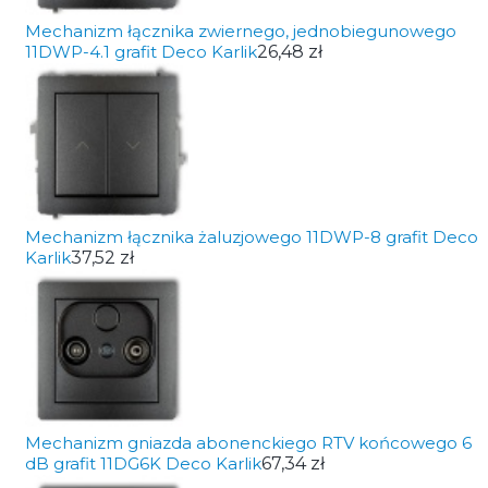
Mechanizm łącznika zwiernego, jednobiegunowego
11DWP-4.1 grafit Deco Karlik
26,48 zł
Mechanizm łącznika żaluzjowego 11DWP-8 grafit Deco
Karlik
37,52 zł
Mechanizm gniazda abonenckiego RTV końcowego 6
dB grafit 11DG6K Deco Karlik
67,34 zł