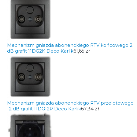
Mechanizm gniazda abonenckiego RTV końcowego 2
dB grafit 11DG2K Deco Karlik
61,65 zł
Mechanizm gniazda abonenckiego RTV przelotowego
12 dB grafit 11DG12P Deco Karlik
67,34 zł