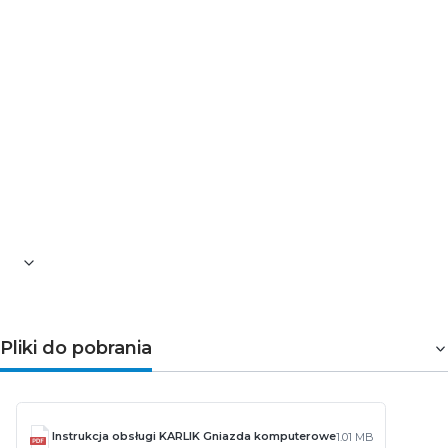
jest bez ramki.
➤ Parametry techniczne
Seria: DECO
Typ: podtynkowy
Model: gniazdo komputerowe
Rodzaj tworzywa: ASA
Kolor: grafitowy
Stopień ochrony: IP20
Typ złącza: 1 x RJ45, kat. 5e, 8-stykowe
Odporność na UV: Odporne
Pliki do pobrania
Instrukcja obsługi KARLIK Gniazda komputerowe
1.01 MB