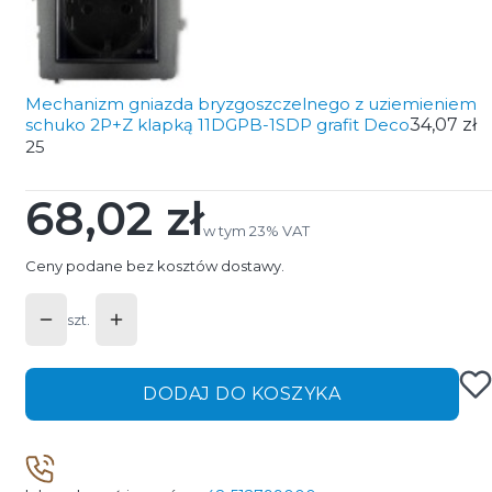
Mechanizm gniazda bryzgoszczelnego z uziemieniem
schuko 2P+Z klapką 11DGPB-1SDP grafit Deco
34,07 zł
25
68,02 zł
Cena
w tym 23% VAT
w tym
23%
VAT
Ceny podane bez kosztów dostawy.
szt.
DODAJ DO KOSZYKA