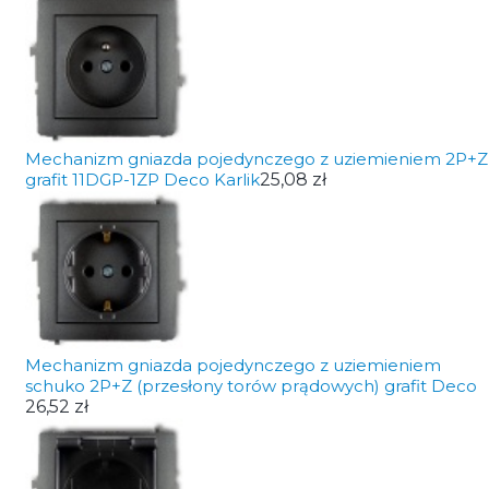
Mechanizm gniazda pojedynczego z uziemieniem 2P+Z
grafit 11DGP-1ZP Deco Karlik
25,08 zł
Mechanizm gniazda pojedynczego z uziemieniem
schuko 2P+Z (przesłony torów prądowych) grafit Deco
26,52 zł