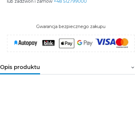
lub zadzwoń i zamów
+48 512799000
Gwarancja bezpiecznego zakupu
Opis produktu
Gniazdo komputerowe
1XRJ45,
KAT.5E
8-stykowy. Do
montażu podtynkowego. Wykonane z tworzywa ASA -
odpornego na zarysowania. Posiada stopień ochrony na
czynniki zewnętrzne IP20. 11
DGKBO-1 jak
wszystkie
gniazda z serii DECO
, występuje w 11
kolorach. Jest produktem modułowym, co daje
możliwość tworzenia zestawów.
Gniazdo sprzedawane