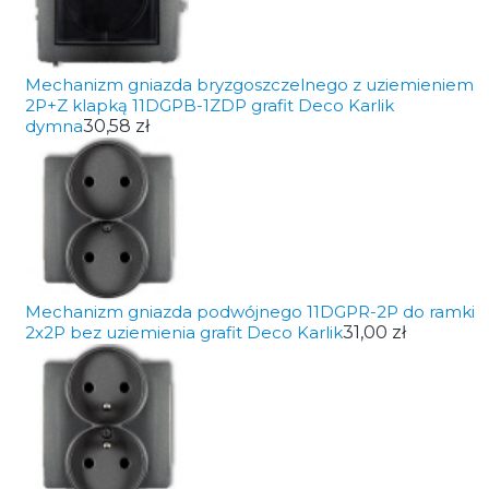
Mechanizm gniazda bryzgoszczelnego z uziemieniem
2P+Z klapką 11DGPB-1ZDP grafit Deco Karlik
dymna
30,58 zł
Mechanizm gniazda podwójnego 11DGPR-2P do ramki
2x2P bez uziemienia grafit Deco Karlik
31,00 zł