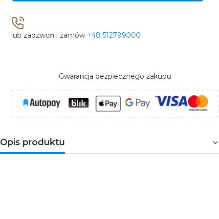
lub zadzwoń i zamów
+48 512799000
Gwarancja bezpiecznego zakupu
Opis produktu
Gniazdo pojedyncze z uziemieniem
z przesłoną
torów prądowych przeznaczone jest do
montażu podtynkowego. 28DGP-1z posiada dwa otwory
na przewód fazowy i neutralny oraz bolec na przewód