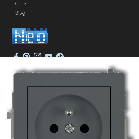
O nas
Blog
NEO-LED SP. K.
ul. Jana Długosza 2
51-162 Wrocław
NIP: 8951925233
sklep@neoled.pl