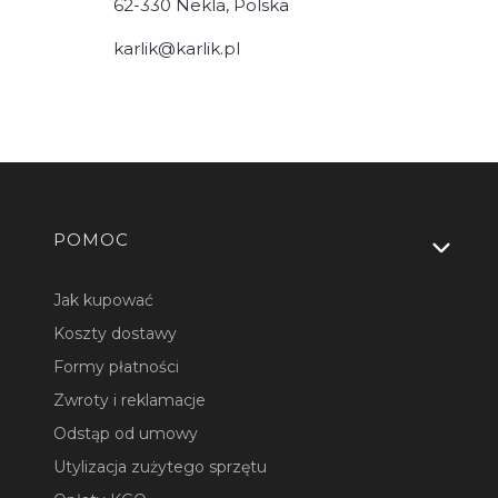
62-330 Nekla, Polska
karlik@karlik.pl
Linki w stopce
POMOC
Jak kupować
Koszty dostawy
Formy płatności
Zwroty i reklamacje
Odstąp od umowy
Utylizacja zużytego sprzętu