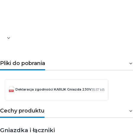
Maksymalne obciążenie: 16 A
Napięcie robocze: 230 V AC
Materiał: ASA
Mocowanie: na pazurki
Gwarancja: 5 lat
Pliki do pobrania
Deklaracja zgodności KARLIK Gniazda 230V
35.57 kB
Cechy produktu
Gniazdka i łączniki