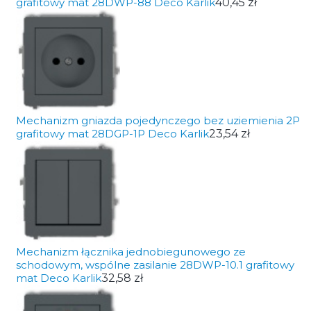
grafitowy mat 28DWP-88 Deco Karlik
40,45 zł
Mechanizm gniazda pojedynczego bez uziemienia 2P
grafitowy mat 28DGP-1P Deco Karlik
23,54 zł
Mechanizm łącznika jednobiegunowego ze
schodowym, wspólne zasilanie 28DWP-10.1 grafitowy
mat Deco Karlik
32,58 zł