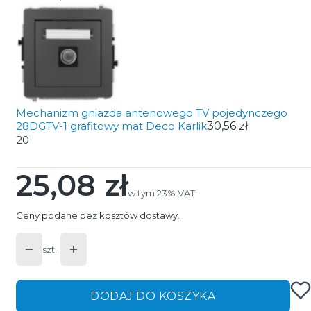
Mechanizm gniazda antenowego TV pojedynczego
28DGTV-1 grafitowy mat Deco Karlik
30,56 zł
20
25,08 zł
Cena
w tym 23% VAT
w tym
23%
VAT
Ceny podane bez kosztów dostawy.
szt.
DODAJ DO KOSZYKA