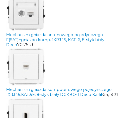
Mechanizm gniazda antenowego pojedynczego
F(SAT)+gniazdo komp. 1XRJ45, KAT. 6, 8-styk biały
Deco
70,75 zł
Mechanizm gniazda komputerowego pojedynczego
1XRJ45,KAT.5E, 8-styk biały DGKBO-1 Deco Karlik
54,19 zł