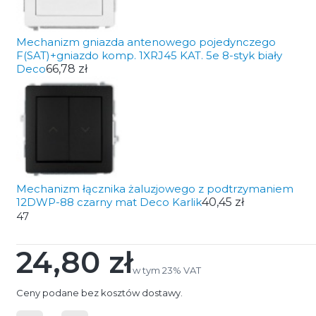
Mechanizm gniazda antenowego pojedynczego
F(SAT)+gniazdo komp. 1XRJ45 KAT. 5e 8-styk biały
Deco
66,78 zł
Mechanizm łącznika żaluzjowego z podtrzymaniem
12DWP-88 czarny mat Deco Karlik
40,45 zł
47
24,80 zł
Cena
w tym 23% VAT
w tym
23%
VAT
Ceny podane bez kosztów dostawy.