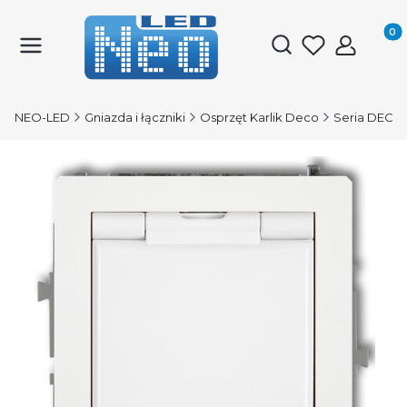
Produk
Otwórz wyszukiwark
NEO-LED
Gniazda i łączniki
Osprzęt Karlik Deco
Seria DECO 