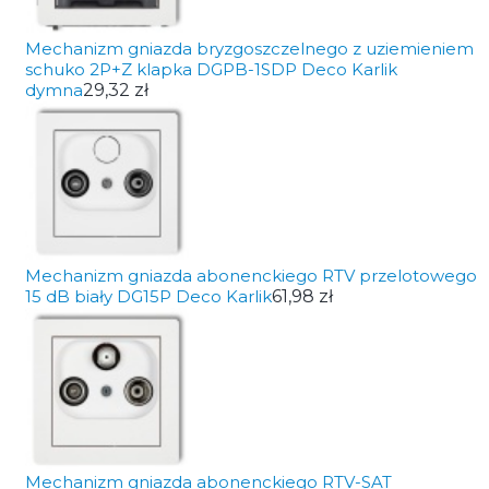
Mechanizm gniazda bryzgoszczelnego z uziemieniem
schuko 2P+Z klapka DGPB-1SDP Deco Karlik
dymna
29,32 zł
Mechanizm gniazda abonenckiego RTV przelotowego
15 dB biały DG15P Deco Karlik
61,98 zł
Mechanizm gniazda abonenckiego RTV-SAT