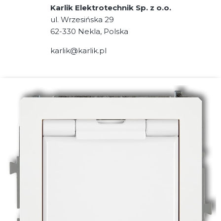
Karlik Elektrotechnik Sp. z o.o.
ul. Wrzesińska 29
62-330 Nekla, Polska
karlik@karlik.pl
Linki w stopce
POMOC
Jak kupować
Koszty dostawy
Formy płatności
Zwroty i reklamacje