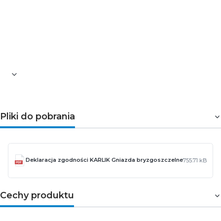
Kolor: biały
Materiał: ASA
Stopień ochrony: IP44
Maksymalne obciążenie: 16A
Napięcie robocze: 230V AC
Gwarancja: 5 lat
Pliki do pobrania
Deklaracja zgodności KARLIK Gniazda bryzgoszczelne
755.71 kB
Cechy produktu