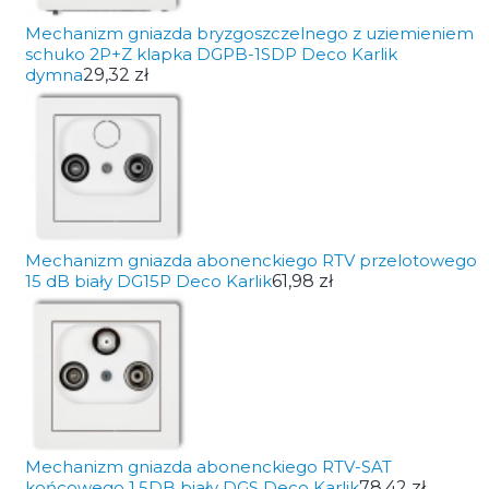
Mechanizm gniazda bryzgoszczelnego z uziemieniem
schuko 2P+Z klapka DGPB-1SDP Deco Karlik
dymna
29,32 zł
Mechanizm gniazda abonenckiego RTV przelotowego
15 dB biały DG15P Deco Karlik
61,98 zł
Mechanizm gniazda abonenckiego RTV-SAT
końcowego 1,5DB biały DGS Deco Karlik
78,42 zł