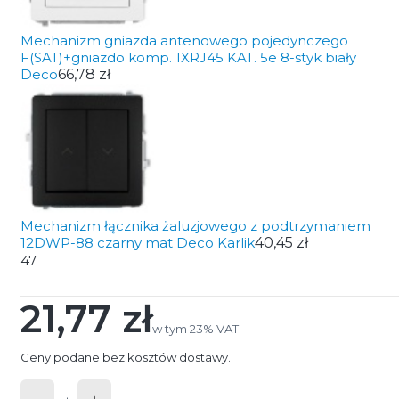
Mechanizm gniazda antenowego pojedynczego
F(SAT)+gniazdo komp. 1XRJ45 KAT. 5e 8-styk biały
Deco
66,78 zł
Mechanizm łącznika żaluzjowego z podtrzymaniem
12DWP-88 czarny mat Deco Karlik
40,45 zł
47
21,77 zł
Cena
w tym 23% VAT
w tym
23%
VAT
Ceny podane bez kosztów dostawy.