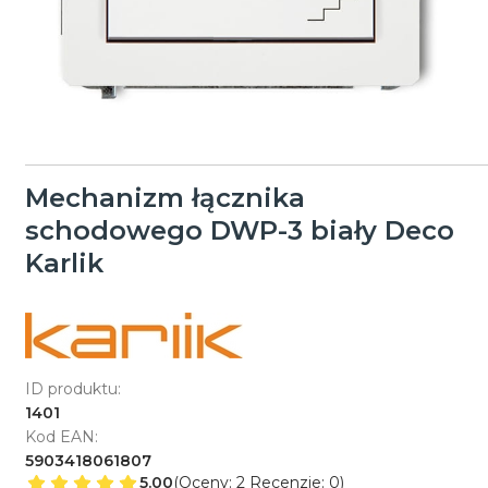
Mechanizm łącznika
schodowego DWP-3 biały Deco
Karlik
ID produktu:
1401
Kod EAN:
5903418061807
5.00
(Oceny: 2 Recenzje: 0)