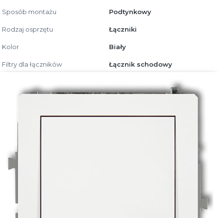
Sposób montażu
Podtynkowy
Rodzaj osprzętu
Łączniki
Kolor
Biały
Filtry dla łączników
Łącznik schodowy
Bezpieczeństwo produktu
Producent
Karlik Elektrotechnik Sp. z o.o.
ul. Wrzesińska 29
62-330 Nekla, Polska
karlik@karlik.pl