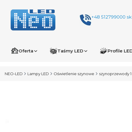
+48 512799000
sk
Oferta
Taśmy LED
Profile LE
NEO-LED
Lampy LED
Oświetlenie szynowe
szynoprzewody 1