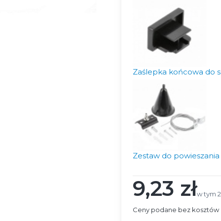
Zaślepka końcowa do sz
Zestaw do powieszania s
9,23 zł
Cena
w tym 
w tym
Ceny podane bez kosztów 