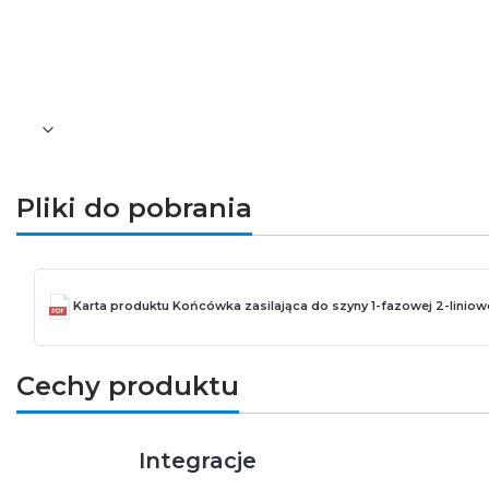
Parametry techniczne
Kolor: czarny
Waga [g]: 60
Pliki do pobrania
Karta produktu Końcówka zasilająca do szyny 1-fazowej 2-liniow
Cechy produktu
Integracje