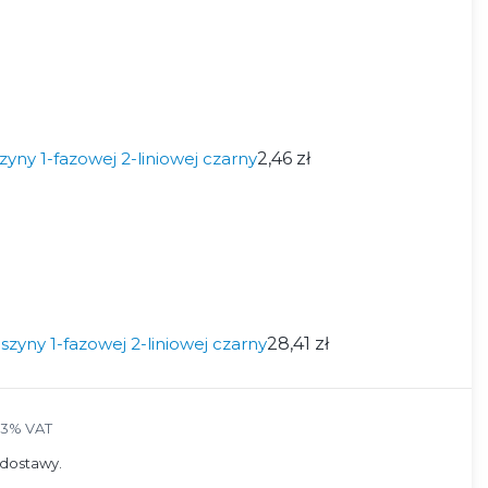
yny 1-fazowej 2-liniowej czarny
2,46 zł
zyny 1-fazowej 2-liniowej czarny
28,41 zł
23% VAT
23%
VAT
dostawy.