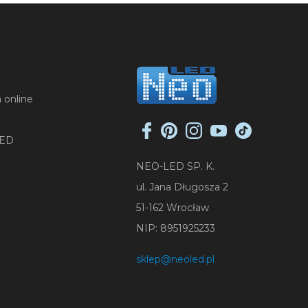
 online
LED
NEO-LED SP. K.
ul. Jana Długosza 2
51-162 Wrocław
NIP: 8951925233
sklep@neoled.pl