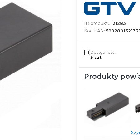
ID produktu:
21283
Kod EAN:
590280132133
Dostępność:
3 szt.
Produkty powi
Szy