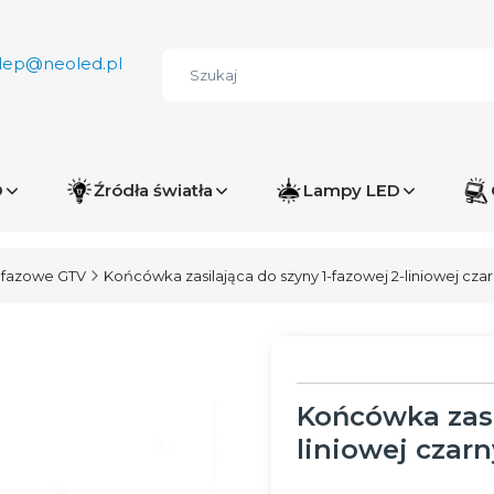
lep@neoled.pl
D
Źródła światła
Lampy LED
 fazowe GTV
Końcówka zasilająca do szyny 1-fazowej 2-liniowej cza
Końcówka zasi
liniowej czarn