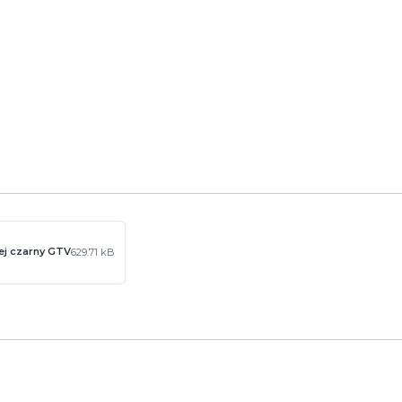
ej czarny GTV
629.71 kB