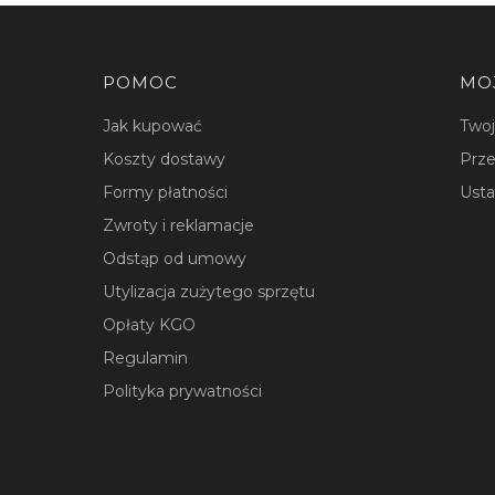
Linki w stopce
POMOC
MO
Jak kupować
Two
Koszty dostawy
Prze
Formy płatności
Usta
Zwroty i reklamacje
Odstąp od umowy
Utylizacja zużytego sprzętu
Opłaty KGO
Regulamin
Polityka prywatności