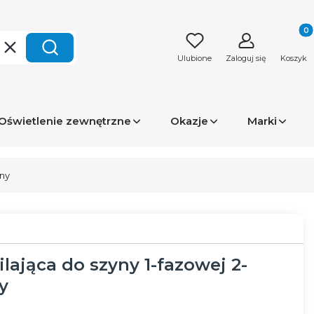
Produk
Wyczyść
Szukaj
Ulubione
Zaloguj się
Koszyk
Oświetlenie zewnętrzne
Okazje
Marki
rny
lająca do szyny 1-fazowej 2-
y