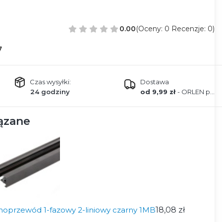
0.00
(Oceny: 0 Recenzje: 0)
7
Czas wysyłki:
Dostawa
24 godziny
od 9,99 zł
- ORLEN paczka
ązane
noprzewód 1-fazowy 2-liniowy czarny 1MB
18,08 zł