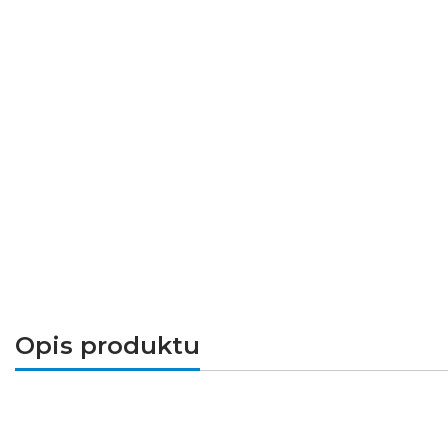
Opis produktu
Końcówka zasilająca do szyny 1-fazowej.