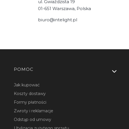
ul. Gwiaździsta 19
01-651 Warszawa, Polska
biuro@intelight.pl
Linki w stopce
POMOC
Jak kupować
Koszty dostawy
Formy płatności
Zwroty i reklamacje
Odstąp od umowy
Utylizacja zużytego sprzętu