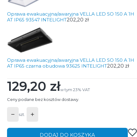
Oprawa ewakuacyjna/awaryjna VELLA LED SO 150 A 1H
AT IP65 93547 INTELIGHT
202,20 zł
Oprawa ewakuacyjna/awaryjna VELLA LED SO 150 A 1H
AT IP65 czarna obudowa 93625 INTELIGHT
202,20 zł
129,20 zł
Cena
w tym 23% VAT
w tym
23%
VAT
Ceny podane bez kosztów dostawy.
szt.
DODAJ DO KOSZYKA