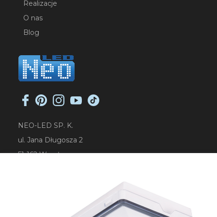
Realizacje
O nas
Blog
NEO-LED SP. K.
ul. Jana Długosza 2
51-162 Wrocław
NIP: 8951925233
sklep@neoled.pl