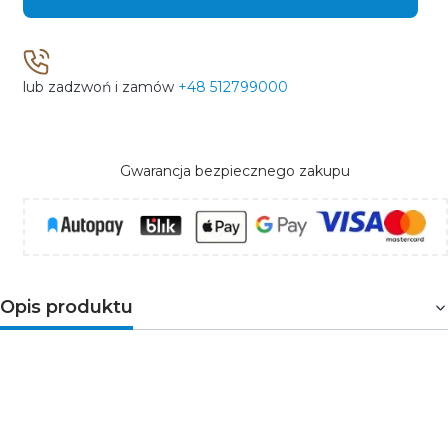
lub zadzwoń i zamów
+48 512799000
Gwarancja bezpiecznego zakupu
Opis produktu
VELLA LED to nowoczesna oprawa oświetlenia
awaryjnego. Produkt wyróżnia się modułową
konstrukcją, która umożliwia montaż
podtynkowy/natynkowy z kierunkową płytą