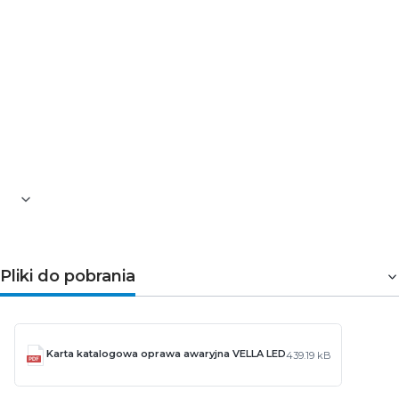
Piktogramy w zestawie
Pliki do pobrania
Karta katalogowa oprawa awaryjna VELLA LED
439.19 kB