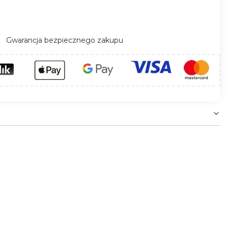
Gwarancja bezpiecznego zakupu
ących systemów oświetleniowych LED. Zapewnia
ji.
Obudowa o klasie szczelności IP67 oraz
ątrz.