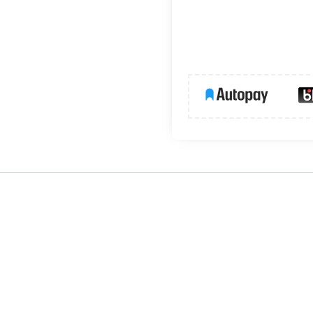
talacji LED
er to profesjonalne źródło zasilania przeznaczone do wymagaj
0W, co pozwala na bezpieczne zasilanie rozbudowanych instalac
nych warunkach środowiskowych – zarówno wewnątrz, jak i na zewn