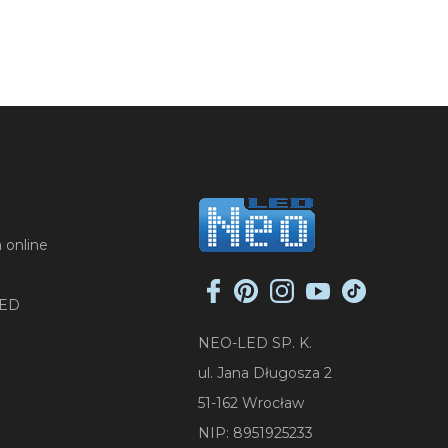
 online
LED
NEO-LED SP. K.
ul. Jana Długosza 2
51-162 Wrocław
NIP: 8951925233