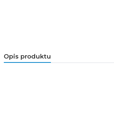
Opis produktu
Wysokowydajne zasilanie 12V dla dużych ins
Zasilacz GLG-300-12 marki Global Leader Pow
stabilne napięcie 12V DC oraz wysoką moc 30
solidna konstrukcja
umożliwiają pracę w trud