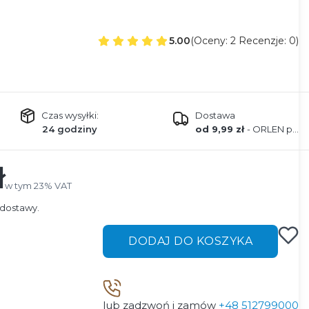
5.00
(Oceny: 2 Recenzje: 0)
Czas wysyłki:
Dostawa
24 godziny
od 9,99 zł
- ORLEN paczka
ł
w tym 23% VAT
w tym
23%
VAT
dostawy.
DODAJ DO KOSZYKA
lub zadzwoń i zamów
+48 512799000