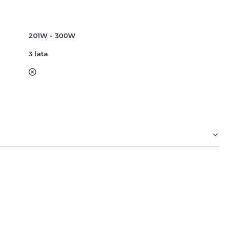
201W - 300W
3 lata
nie