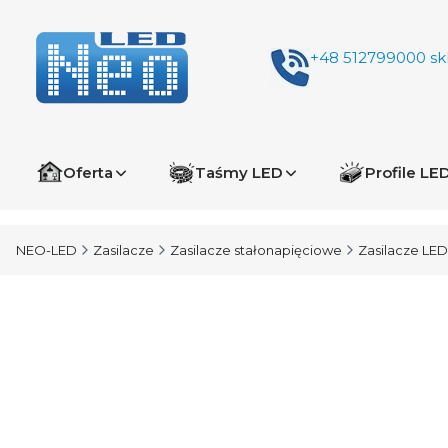
+48 512799000
sk
Oferta
Taśmy LED
Profile LE
NEO-LED
Zasilacze
Zasilacze stałonapięciowe
Zasilacze LED