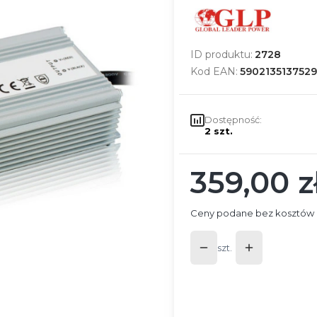
ID produktu:
2728
Kod EAN:
5902135137529
Dostępność:
2 szt.
359,00 z
Cena
Ceny podane bez kosztów 
szt.