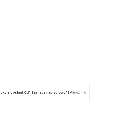
 instalacji
 o pracy w wymagających warunkach. Wysoka moc, odporność na czy
instalatorów i profesjonalistów.
rukcja obsługi GLP Zasilacz napięciowy 12V
189.02 kB