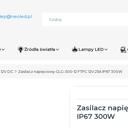
lep@neoled.pl
D
Źródła światła
Lampy LED
 12V DC
Zasilacz napięciowy GLG-300-12 FTPC 12V 25A IP67 300W
Zasilacz napi
IP67 300W