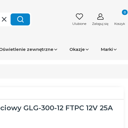
Produk
Wyczyść
Szukaj
Ulubione
Zaloguj się
Koszyk
Oświetlenie zewnętrzne
Okazje
Marki
ęciowy GLG-300-12 FTPC 12V 25A