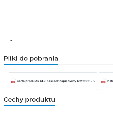
Niezawodne rozwiązanie dla profesjonalnych
GLG-300-12 to zasilacz zaprojektowany z myślą
sprawiają, że jest to sprawdzone rozwiązanie dla 
Pliki do pobrania
Karta produktu GLP Zasilacz napięciowy 12V
Inst
378.78 kB
Cechy produktu