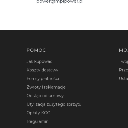
power@mplpower.pl
Linki w stopce
POMOC
MO
Jak kupować
Two
Koszty dostawy
Prze
Formy płatności
Usta
Zwroty i reklamacje
Odstąp od umowy
Utylizacja zużytego sprzętu
Opłaty KGO
Regulamin