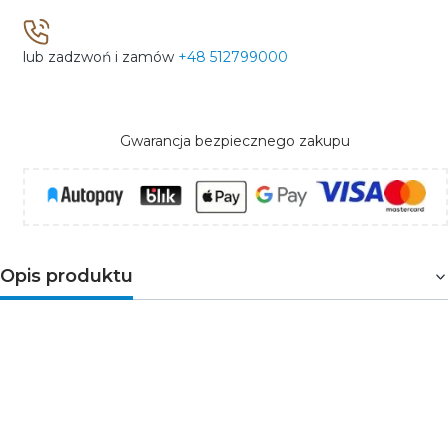
lub zadzwoń i zamów
+48 512799000
Gwarancja bezpiecznego zakupu
Opis produktu
PIKO
wyróżnia się minimalnym rozmiarem - 10mm
szerokości. Przeznaczony jest do zastosowań w
elementach o małych przekrojach oraz tam gdzie nie
chcemy eksponować oprawy. Profil PIKO można
stosować w architekturze wnętrz, meblarstwie,