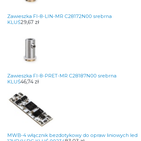
Zawieszka FI-8-LIN-MR C28172N00 srebrna
KLUŚ
29,67 zł
Zawieszka FI-8-PRET-MR C28187N00 srebrna
KLUŚ
46,74 zł
MWB-4 włącznik bezdotykowy do opraw liniowych led