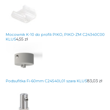
Mocownik K-10 do profili PIKO, PIKO-ZM C24340C00
KLUŚ
4,55 zł
Podsufitka Fi-60mm C24540L01 szara KLUŚ
83,03 zł