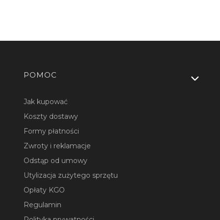
Linki w stopce
POMOC
Jak kupować
Koszty dostawy
Formy płatności
Zwroty i reklamacje
Odstąp od umowy
Utylizacja zużytego sprzętu
Opłaty KGO
Regulamin
Polityka prywatności