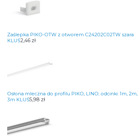
Zaślepka PIKO-OTW z otworem C24202C02TW szara
KLUŚ
2,46 zł
Osłona mleczna do profilu PIKO, LINO; odcinki: 1m, 2m,
3m KLUŚ
5,98 zł