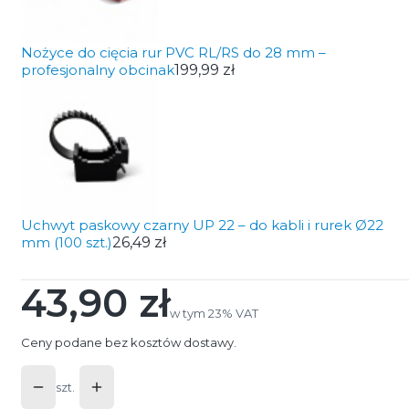
Nożyce do cięcia rur PVC RL/RS do 28 mm –
profesjonalny obcinak
199,99 zł
Uchwyt paskowy czarny UP 22 – do kabli i rurek Ø22
mm (100 szt.)
26,49 zł
43,90 zł
Cena
w tym 23% VAT
w tym
23%
VAT
Ceny podane bez kosztów dostawy.
szt.