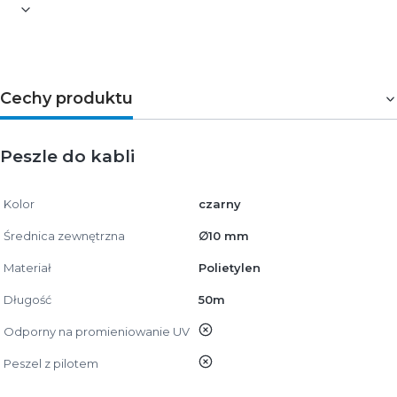
Cechy produktu
Peszle do kabli
Kolor
czarny
Średnica zewnętrzna
∅10 mm
Materiał
Polietylen
Długość
50m
nie
Odporny na promieniowanie UV
nie
Peszel z pilotem