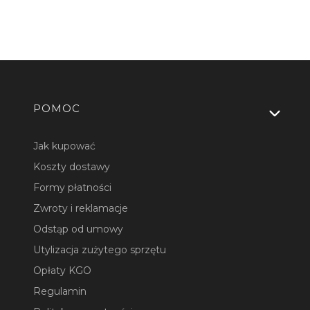
Linki w stopce
POMOC
Jak kupować
Koszty dostawy
Formy płatności
Zwroty i reklamacje
Odstąp od umowy
Utylizacja zużytego sprzętu
Opłaty KGO
Regulamin