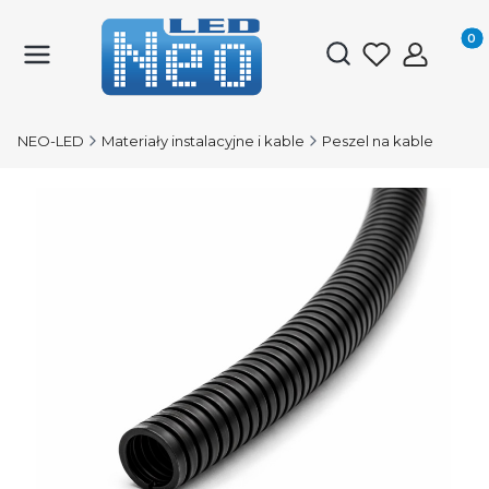
Produk
Otwórz wyszukiwark
NEO-LED
Materiały instalacyjne i kable
Peszel na kable