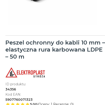
Peszel ochronny do kabli 10 mm –
elastyczna rura karbowana LDPE
– 50 m
ID produktu:
34356
Kod EAN:
5907760071323
5.00
(Oceny: 1 Recenzje: 0)