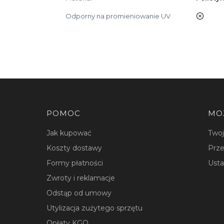
Odporny na promieniowanie UV
nie
Linki w stopce
POMOC
MO
Jak kupować
Two
Koszty dostawy
Prze
Formy płatności
Usta
Zwroty i reklamacje
Odstąp od umowy
Utylizacja zużytego sprzętu
Opłaty KGO