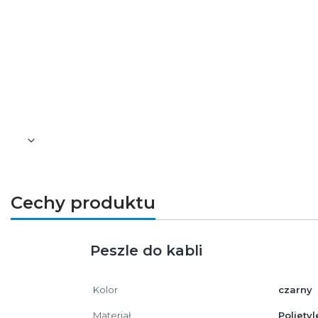
niskoprądowych oraz teletechnicznych. D
przy rozbudowie i modernizacji istniejących
Montaż i kompatybilność
Peszel rozcięty umożliwia szybkie założ
przewodów elektrycznych i sygnałowych. P
Cechy produktu
Peszle do kabli
Kolor
czarny
Materiał
Polietyl