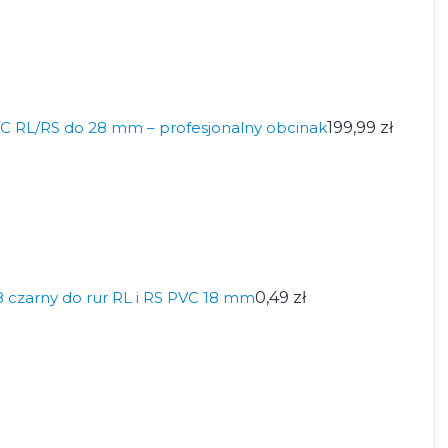
VC RL/RS do 28 mm – profesjonalny obcinak
199,99 zł
czarny do rur RL i RS PVC 18 mm
0,49 zł