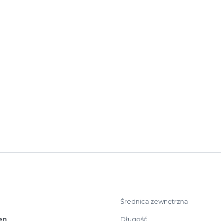
oskonale sprawdzi się w instalacjach domowych, systemach
 instalacji kablowych.
enie na przewody bez ich demontażu. Średnica wewnętrzna
rodukt przeznaczony do standardowych instalacji niskiego 
Średnica zewnętrzna
en
Długość