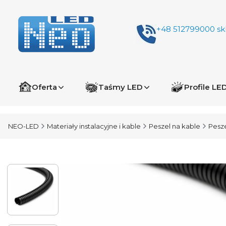
+48 512799000
sk
Oferta
Taśmy LED
Profile LE
NEO-LED
Materiały instalacyjne i kable
Peszel na kable
Pesze