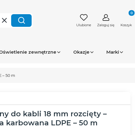
Produk
Wyczyść
Szukaj
Ulubione
Zaloguj się
Koszyk
Oświetlenie zewnętrzne
Okazje
Marki
E – 50 m
ny do kabli 18 mm rozcięty –
ra karbowana LDPE – 50 m