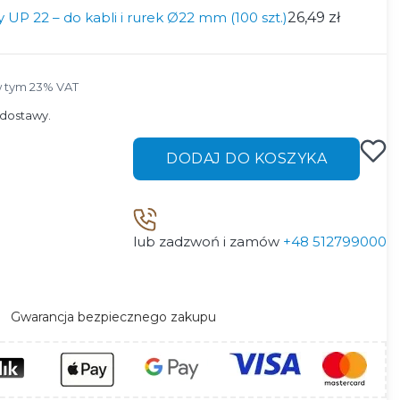
UP 22 – do kabli i rurek Ø22 mm (100 szt.)
26,49 zł
 tym 23% VAT
 tym
23%
VAT
dostawy.
DODAJ DO KOSZYKA
lub zadzwoń i zamów
+48 512799000
Gwarancja bezpiecznego zakupu