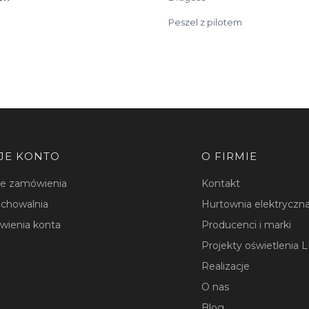
Peszel z pilotem
JE KONTO
O FIRMIE
je zamówienia
Kontakt
chowalnia
Hurtownia elektryczna
wienia konta
Producenci i marki
Projekty oświetlenia 
Realizacje
O nas
Blog