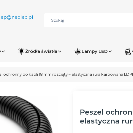
lep@neoled.pl
D
Źródła światła
Lampy LED
l ochronny do kabli 18 mm rozcięty – elastyczna rura karbowana LDP
Peszel ochron
elastyczna ru