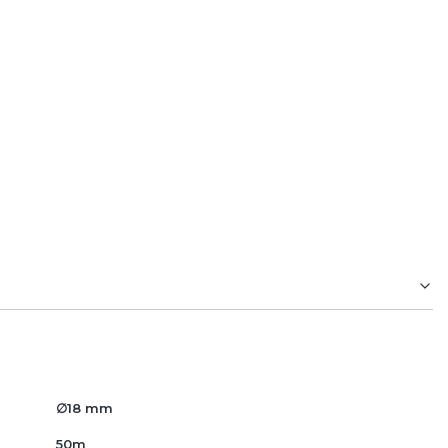
 automatyki, pracach serwisowych oraz
 13,5 mm pozwala na prowadzenie
napięcia.
∅18 mm
50m