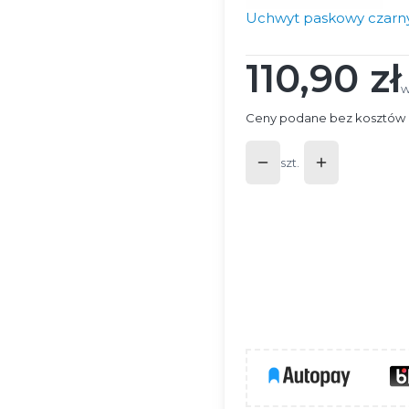
Uchwyt paskowy czarny 
110,90 zł
Cena
w
w
Ceny podane bez kosztów 
szt.