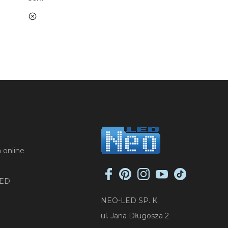
nie
 online
LED
NEO-LED SP. K.
ul. Jana Długosza 2