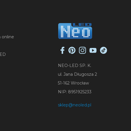
 online
LED
NEO-LED SP. K.
ul. Jana Długosza 2
51-162 Wrocław
NIP: 8951925233
sklep@neoled.pl