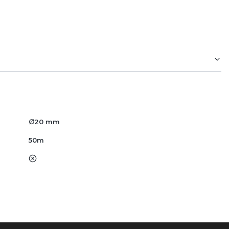
∅20 mm
50m
nie