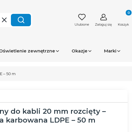
Produk
Wyczyść
Szukaj
Ulubione
Zaloguj się
Koszyk
Oświetlenie zewnętrzne
Okazje
Marki
E – 50 m
ny do kabli 20 mm rozcięty –
ra karbowana LDPE – 50 m