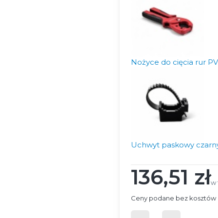
Nożyce do cięcia rur P
Uchwyt paskowy czarny 
136,51 zł
Cena
w 
w
Ceny podane bez kosztów 