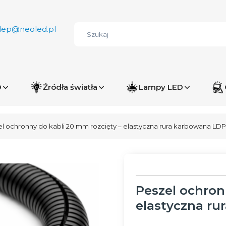
lep@neoled.pl
D
Źródła światła
Lampy LED
l ochronny do kabli 20 mm rozcięty – elastyczna rura karbowana LDP
Peszel ochron
elastyczna ru