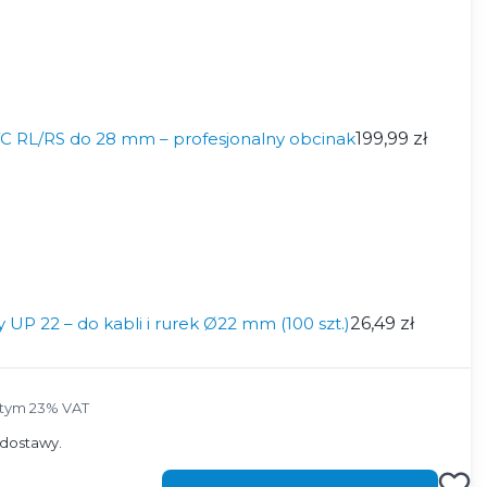
VC RL/RS do 28 mm – profesjonalny obcinak
199,99 zł
UP 22 – do kabli i rurek Ø22 mm (100 szt.)
26,49 zł
tym 23% VAT
 tym
23%
VAT
dostawy.