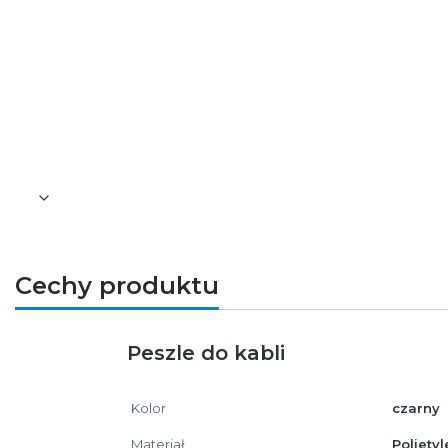
teletechnicznych. Znajduje zastosowanie
mieszkaniowym i komercyjnym.
Montaż i kompatybilność
Peszel nadaje się do montażu w ścianach,
przewodów elektrycznych i sygnałowych. P
Cechy produktu
Peszle do kabli
Kolor
czarny
Materiał
Polietyl