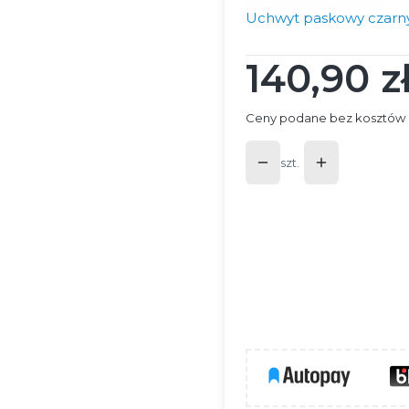
Uchwyt paskowy czarny 
140,90 z
Cena
Ceny podane bez kosztów 
szt.