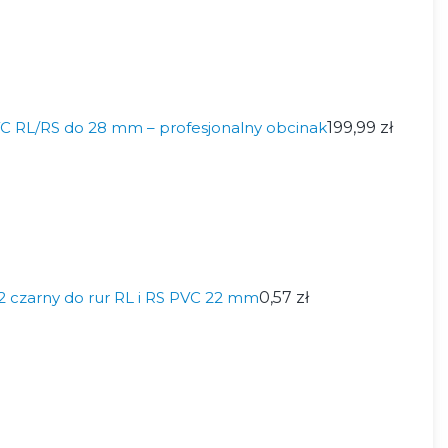
VC RL/RS do 28 mm – profesjonalny obcinak
199,99 zł
czarny do rur RL i RS PVC 22 mm
0,57 zł