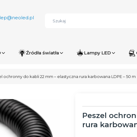
lep@neoled.pl
D
Źródła światła
Lampy LED
l ochronny do kabli 22 mm – elastyczna rura karbowana LDPE – 50 m
Peszel ochron
rura karbowa