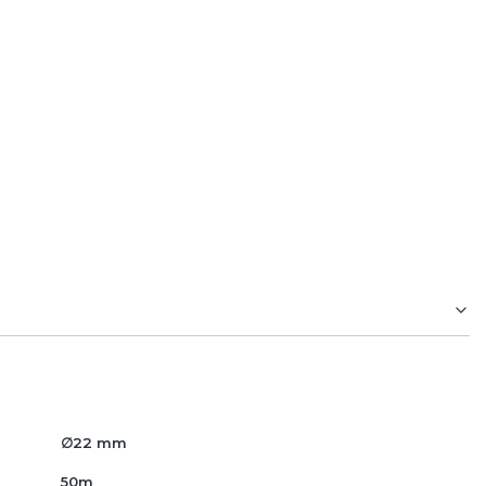
nikacji oraz w budownictwie
a 18 mm umożliwia prowadzenie
napięcia.
∅22 mm
50m