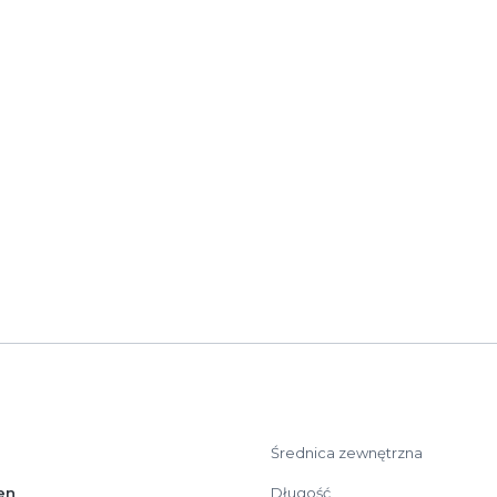
 w instalacjach domowych, systemach automatyki, telekomu
 sufitach oraz lekkich konstrukcjach. Średnica wewnętrzn
rodukt przeznaczony do standardowych instalacji niskiego 
Średnica zewnętrzna
en
Długość