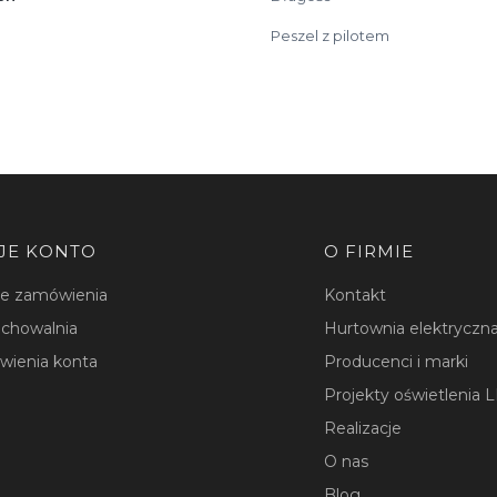
Peszel z pilotem
JE KONTO
O FIRMIE
je zamówienia
Kontakt
chowalnia
Hurtownia elektryczna
wienia konta
Producenci i marki
Projekty oświetlenia 
Realizacje
O nas
Blog