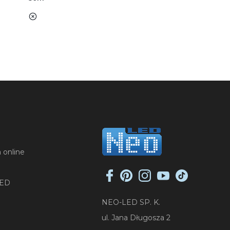
nie
 online
LED
NEO-LED SP. K.
ul. Jana Długosza 2