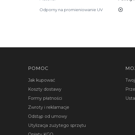
Odporny na promieniowanie UV
nie
Linki w stopce
POMOC
MO
Jak kupować
Two
Koszty dostawy
Prze
Formy płatności
Usta
Zwroty i reklamacje
Odstąp od umowy
Utylizacja zużytego sprzętu
Opłaty KGO