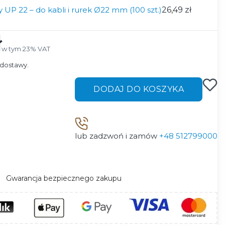
UP 22 – do kabli i rurek Ø22 mm (100 szt.)
26,49 zł
ł
w tym 23% VAT
w tym
23%
VAT
dostawy.
DODAJ DO KOSZYKA
lub zadzwoń i zamów
+48 512799000
Gwarancja bezpiecznego zakupu