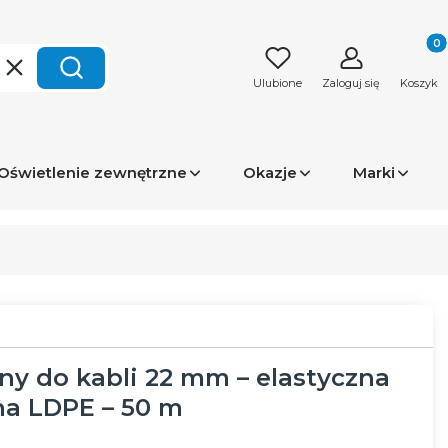
Produk
Wyczyść
Szukaj
Ulubione
Zaloguj się
Koszyk
Oświetlenie zewnętrzne
Okazje
Marki
ny do kabli 22 mm – elastyczna
na LDPE – 50 m