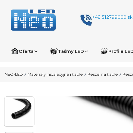
+48 512799000
sk
Oferta
Taśmy LED
Profile LE
NEO-LED
Materiały instalacyjne i kable
Peszel na kable
Pesze