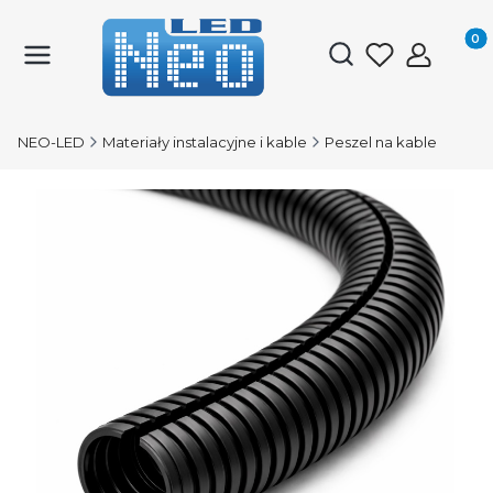
Produk
Otwórz wyszukiwark
NEO-LED
Materiały instalacyjne i kable
Peszel na kable