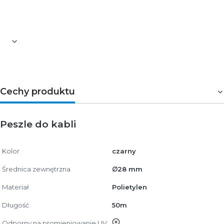
Produkt przeznaczony do standardowych
instalacji niskiego napięcia.
Cechy produktu
Peszle do kabli
Kolor
czarny
Średnica zewnętrzna
∅28 mm
Materiał
Polietylen
Długość
50m
nie
Odporny na promieniowanie UV