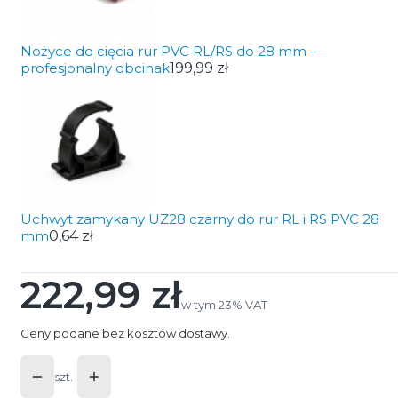
Nożyce do cięcia rur PVC RL/RS do 28 mm –
profesjonalny obcinak
199,99 zł
Uchwyt zamykany UZ28 czarny do rur RL i RS PVC 28
mm
0,64 zł
222,99 zł
Cena
w tym 23% VAT
w tym
23%
VAT
Ceny podane bez kosztów dostawy.
szt.