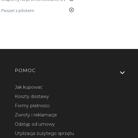
nie
Peszel z pilotem
Linki w stopce
POMOC
Jak kupować
Koszty dostawy
Formy płatności
Zwroty i reklamacje
Odstąp od umowy
Utylizacja zużytego sprzętu