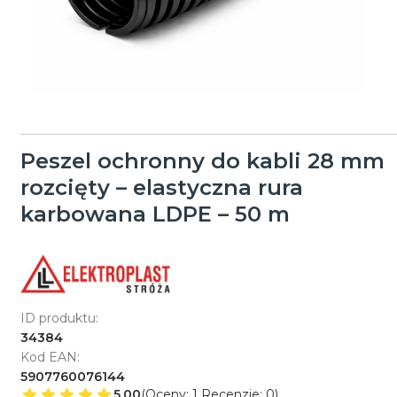
Peszel ochronny do kabli 28 mm
rozcięty – elastyczna rura
karbowana LDPE – 50 m
ID produktu:
34384
Kod EAN:
5907760076144
5.00
(Oceny: 1 Recenzje: 0)