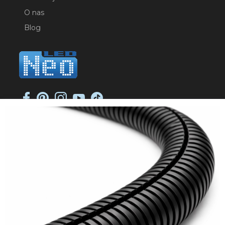
O nas
Blog
NEO-LED SP. K.
ul. Jana Długosza 2
51-162 Wrocław
NIP: 8951925233
sklep@neoled.pl