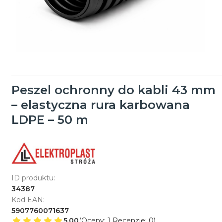
Peszel ochronny do kabli 43 mm
– elastyczna rura karbowana
LDPE – 50 m
ID produktu:
34387
Kod EAN:
5907760071637
5.00
(Oceny: 1 Recenzje: 0)