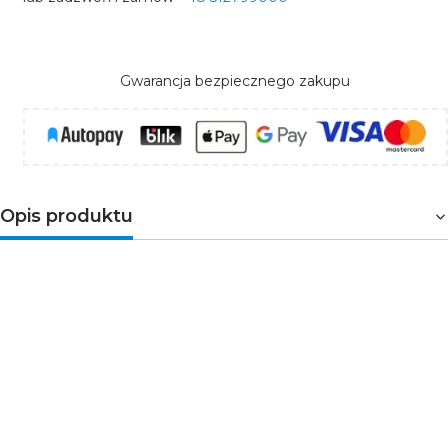
Gwarancja bezpiecznego zakupu
Opis produktu
Opis produktu
Rura giętka karbowana 43/36 wykonana z
polietylenu LDPE to bardzo pojemny i elastyczny
peszel przeznaczony do ochrony oraz
prowadzenia dużych i rozbudowanych wiązek
przewodów elektrycznych i sygnałowych.