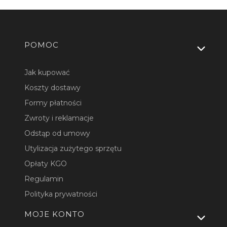
Linki w stopce
POMOC
Jak kupować
Koszty dostawy
Formy płatności
Zwroty i reklamacje
Odstąp od umowy
Utylizacja zużytego sprzętu
Opłaty KGO
Regulamin
Polityka prywatności
MOJE KONTO