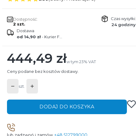
Czas wysyłki:
Dostępność:
2 szt.
24 godziny
Dostawa
od 14,90 zł
- Kurier FEDEX
444,49 zł
Cena
w tym 23% VAT
w tym
23%
VAT
Ceny podane bez kosztów dostawy.
szt.
DODAJ DO KOSZYKA
lub zadzwoń i zamów
+48 512799000