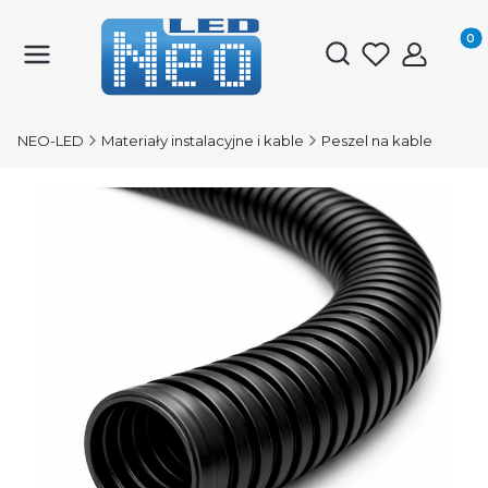
Produk
Otwórz wyszukiwark
NEO-LED
Materiały instalacyjne i kable
Peszel na kable