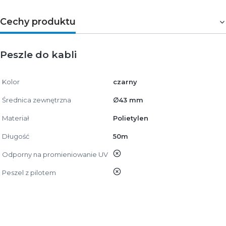
Cechy produktu
Peszle do kabli
Kolor
czarny
Średnica zewnętrzna
∅43 mm
Materiał
Polietylen
Długość
50m
nie
Odporny na promieniowanie UV
nie
Peszel z pilotem