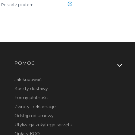
tak
Peszel z pilotem
Linki w stopce
POMOC
Jak kupować
Koszty dostawy
Formy płatności
Zwroty i reklamacje
Odstąp od umowy
Utylizacja zużytego sprzętu
Opłaty KGO