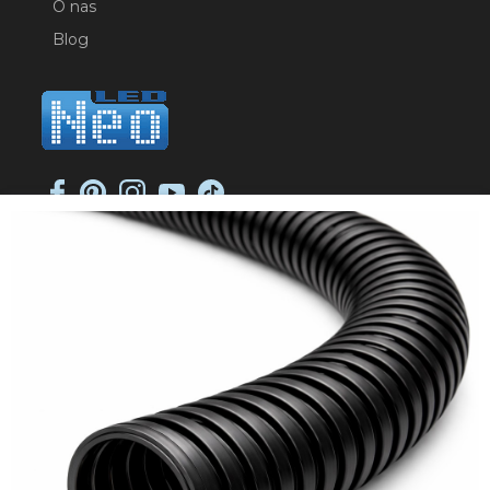
O nas
Blog
NEO-LED SP. K.
ul. Jana Długosza 2
51-162 Wrocław
NIP: 8951925233
sklep@neoled.pl