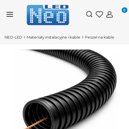
Produk
Otwórz wyszukiwark
NEO-LED
Materiały instalacyjne i kable
Peszel na kable