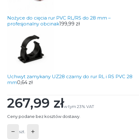
Nożyce do cięcia rur PVC RL/RS do 28 mm –
profesjonalny obcinak
199,99 zł
Uchwyt zamykany UZ28 czarny do rur RL i RS PVC 28
mm
0,64 zł
267,99 zł
Cena
w tym 23% VAT
w tym
23%
VAT
Ceny podane bez kosztów dostawy.
szt.