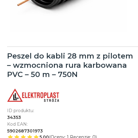
Peszel do kabli 28 mm z pilotem
– wzmocniona rura karbowana
PVC – 50 m – 750N
ID produktu:
34353
Kod EAN:
5902687301973
5.00
(Oceny: 1 Recenzje: 0)