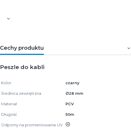
napięcia.
Cechy produktu
Peszle do kabli
Kolor
czarny
Średnica zewnętrzna
∅28 mm
Materiał
PCV
Długość
50m
nie
Odporny na promieniowanie UV