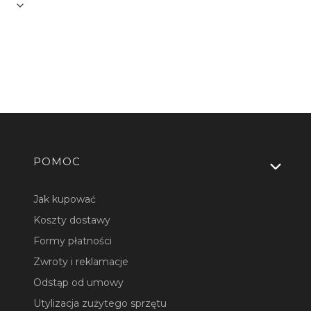
Linki w stopce
POMOC
Jak kupować
Koszty dostawy
Formy płatności
Zwroty i reklamacje
Odstąp od umowy
Utylizacja zużytego sprzętu