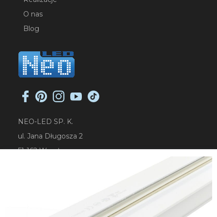
O nas
Blog
NEO-LED SP. K.
ul. Jana Długosza 2
51-162 Wrocław
NIP: 8951925233
sklep@neoled.pl