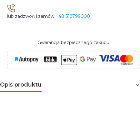
lub zadzwoń i zamów
+48 512799000
Gwarancja bezpiecznego zakupu
Opis produktu
Wysokiej jakości wpuszczany szynoprzewód trójfazowy
POWERGEAR jest przeznaczony do montażu w sufitach
podwieszanych. Dzięki technologii trzech faz TRS może
zasilać trzy osobno załączane obwody lamp. Konstrukcja
szynoprzewodu pozwala na montowanie do niego lamp