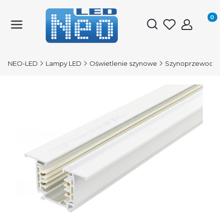
Produk
Otwórz wyszukiwark
NEO-LED
Lampy LED
Oświetlenie szynowe
Szynoprzewody 