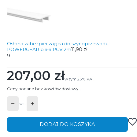
Osłona zabezpieczająca do szynoprzewodu
POWERGEAR biała PCV 2m
11,90 zł
9
207,00 zł
Cena
w tym 23% VAT
w tym
23%
VAT
Ceny podane bez kosztów dostawy.
szt.
DODAJ DO KOSZYKA