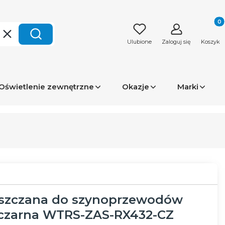
Produk
Wyczyść
Szukaj
Ulubione
Zaloguj się
Koszyk
Oświetlenie zewnętrzne
Okazje
Marki
szczana do szynoprzewodów
zarna WTRS-ZAS-RX432-CZ