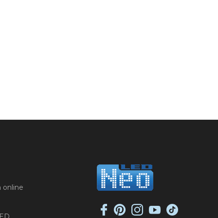
 online
LED