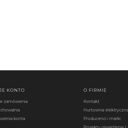
u 3F POWERGEAR
JE KONTO
O FIRMIE
je zamówienia
Kontakt
chowalnia
Hurtownia elektryczna
wienia konta
Producenci i marki
Projekty oświetlenia 