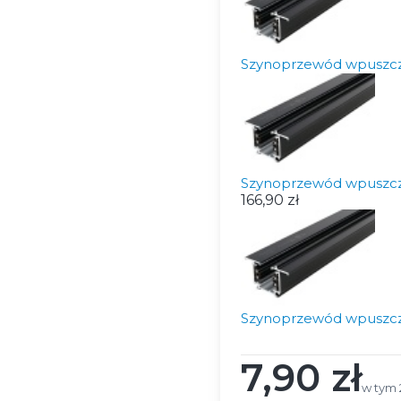
Szynoprzewód wpuszc
Szynoprzewód wpuszc
166,90 zł
Szynoprzewód wpuszc
7,90 zł
Cena
w tym 
w tym