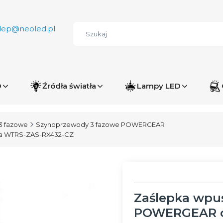
lep@neoled.pl
D
Źródła światła
Lampy LED
3 fazowe
Szynoprzewody 3 fazowe POWERGEAR
a WTRS-ZAS-RX432-CZ
Zaślepka wpu
POWERGEAR c