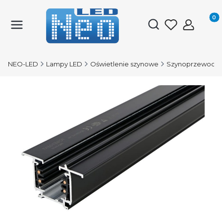
Produk
Otwórz wyszukiwark
NEO-LED
Lampy LED
Oświetlenie szynowe
Szynoprzewody 