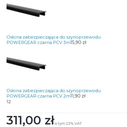
Osłona zabezpieczająca do szynoprzewodu
POWERGEAR czarna PCV 3m
15,90 zł
Osłona zabezpieczająca do szynoprzewodu
POWERGEAR czarna PCV 2m
11,90 zł
12
311,00 zł
Cena
w tym 23% VAT
w tym
23%
VAT