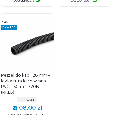
Dostępność:
5 szt.
Dostępność:
1 szt.
24H
OKAZJA
Peszel do kabli 28 mm –
lekka rura karbowana
PVC – 50 m – 320N
(RKLS)
PRODUCENT
TT PLAST
108,00 zł
Cena promocyjna
123,00 zł
Cena regularna: