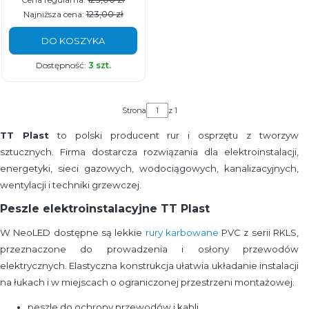
123,00 zł
Najniższa cena:
DO KOSZYKA
Dostępność:
3 szt.
Strona
z 1
TT Plast
to polski producent rur i osprzętu z tworzyw
sztucznych. Firma dostarcza rozwiązania dla elektroinstalacji,
energetyki, sieci gazowych, wodociągowych, kanalizacyjnych,
wentylacji i techniki grzewczej.
Peszle elektroinstalacyjne TT Plast
W NeoLED dostępne są lekkie
rury karbowane
PVC z serii RKLS,
przeznaczone do prowadzenia i osłony przewodów
elektrycznych. Elastyczna konstrukcja ułatwia układanie instalacji
na łukach i w miejscach o ograniczonej przestrzeni montażowej.
peszle do ochrony przewodów i kabli,