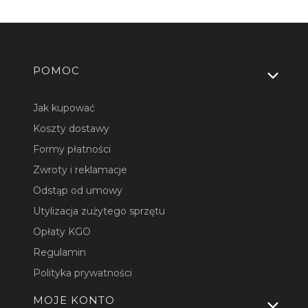
Linki w stopce
POMOC
Jak kupować
Koszty dostawy
Formy płatności
Zwroty i reklamacje
Odstąp od umowy
Utylizacja zużytego sprzętu
Opłaty KGO
Regulamin
Polityka prywatności
MOJE KONTO