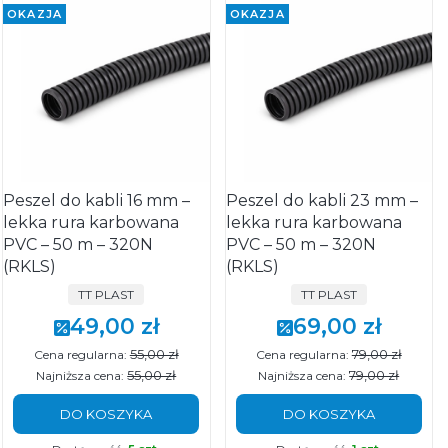
OKAZJA
OKAZJA
Peszel do kabli 16 mm –
Peszel do kabli 23 mm –
lekka rura karbowana
lekka rura karbowana
PVC – 50 m – 320N
PVC – 50 m – 320N
(RKLS)
(RKLS)
PRODUCENT
PRODUCENT
TT PLAST
TT PLAST
49,00 zł
69,00 zł
Cena promocyjna
Cena promocyjna
55,00 zł
79,00 zł
Cena regularna:
Cena regularna:
55,00 zł
79,00 zł
Najniższa cena:
Najniższa cena:
DO KOSZYKA
DO KOSZYKA