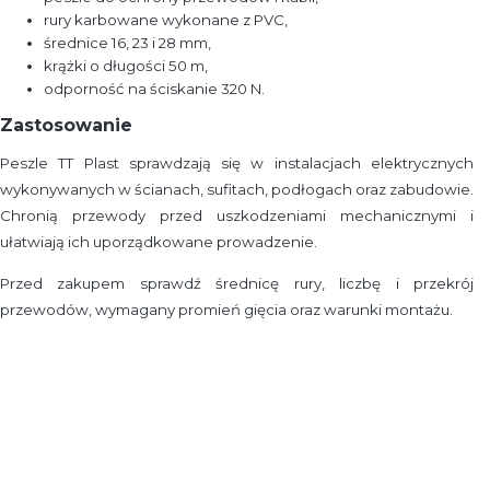
rury karbowane wykonane z PVC,
średnice 16, 23 i 28 mm,
krążki o długości 50 m,
odporność na ściskanie 320 N.
Zastosowanie
Peszle TT Plast sprawdzają się w instalacjach elektrycznych
wykonywanych w ścianach, sufitach, podłogach oraz zabudowie.
Chronią przewody przed uszkodzeniami mechanicznymi i
ułatwiają ich uporządkowane prowadzenie.
Przed zakupem sprawdź średnicę rury, liczbę i przekrój
przewodów, wymagany promień gięcia oraz warunki montażu.