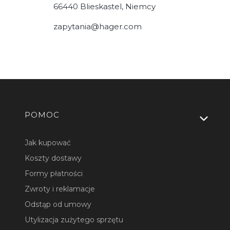
66440 Blieskastel, Niemcy
zapytania@hager.com
Linki w stopce
POMOC
Jak kupować
Koszty dostawy
Formy płatności
Zwroty i reklamacje
Odstąp od umowy
Utylizacja zużytego sprzętu