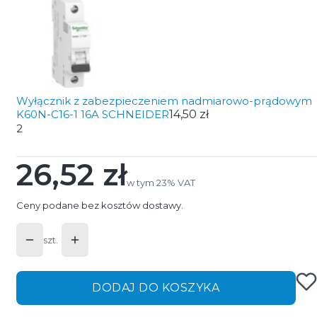
Wyłącznik z zabezpieczeniem nadmiarowo-prądowym
K60N-C16-1 16A SCHNEIDER
14,50 zł
2
26,52 zł
Cena
w tym 23% VAT
w tym
23%
VAT
Ceny podane bez kosztów dostawy.
szt.
DODAJ DO KOSZYKA