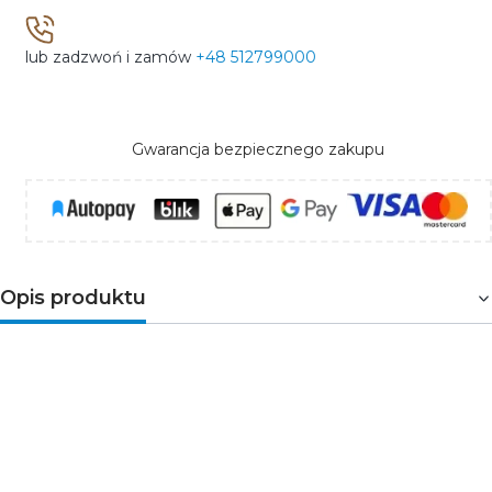
lub zadzwoń i zamów
+48 512799000
Gwarancja bezpiecznego zakupu
Opis produktu
Wyłącznik z zabezpieczeniem nadmiarowo-prądowym
1-fazowy 1-biegunowy. Służy do ochrony przewodów
przed przeciążeniami i zwarciami w instalacjach i
urządzeniach. Przeznaczony do montażu na szynie
DIN35. Wyłączniki o charakterystyce typu C