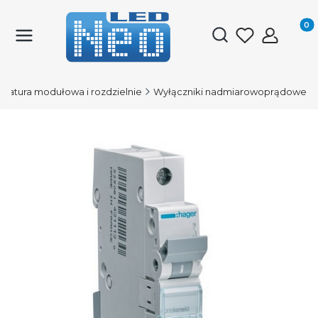
Produk
Otwórz wyszukiwark
aratura modułowa i rozdzielnie
Wyłączniki nadmiarowoprądowe