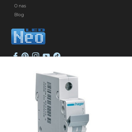
O nas
Blog
NEO-LED SP. K.
ul. Jana Długosza 2
51-162 Wrocław
NIP: 8951925233
sklep@neoled.pl