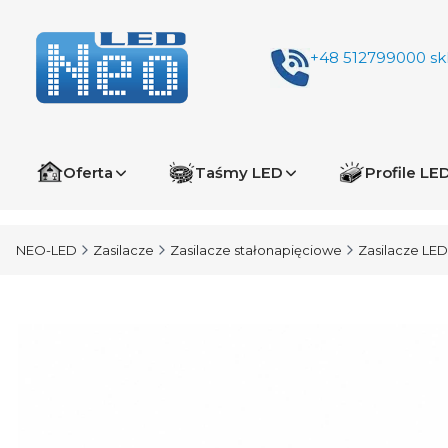
+48 512799000
sk
Oferta
Taśmy LED
Profile LE
NEO-LED
Zasilacze
Zasilacze stałonapięciowe
Zasilacze LED