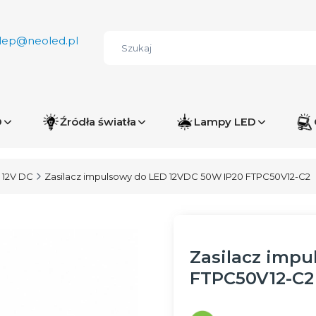
lep@neoled.pl
D
Źródła światła
Lampy LED
 12V DC
Zasilacz impulsowy do LED 12VDC 50W IP20 FTPC50V12-C2
Zasilacz impu
FTPC50V12-C2