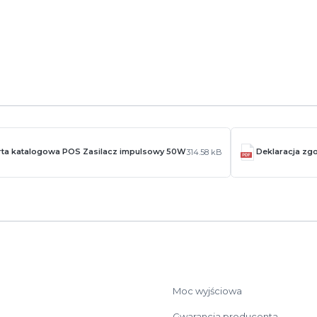
ją się w zakładce
Pliki do pobrania
rta katalogowa POS Zasilacz impulsowy 50W
Deklaracja zg
314.58 kB
Moc wyjściowa
Gwarancja producenta