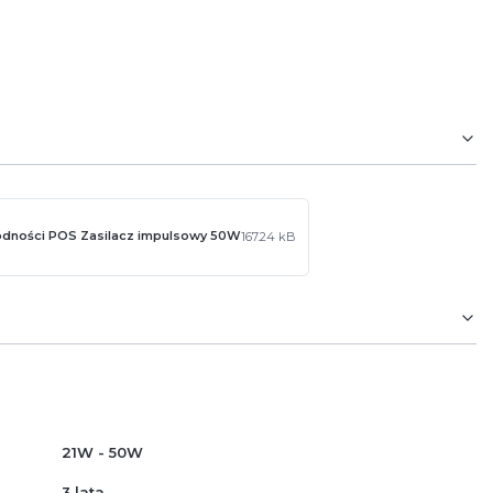
odności POS Zasilacz impulsowy 50W
167.24 kB
21W - 50W
3 lata