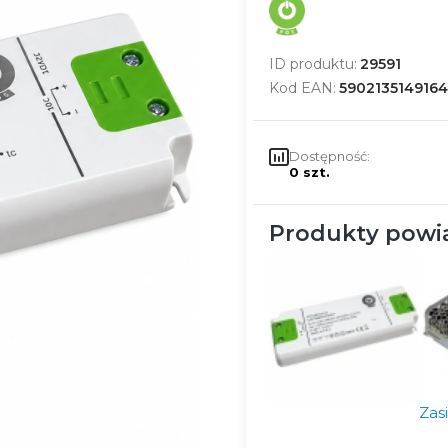
ID produktu:
29591
Kod EAN:
5902135149164
Dostępność:
0 szt.
Produkty powi
Zas