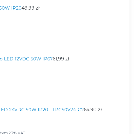
 50W IP20
49,99 zł
do LED 12VDC 50W IP67
61,99 zł
o LED 24VDC 50W IP20 FTPC50V24-C2
64,90 zł
 tym 23% VAT
 tym
23%
VAT