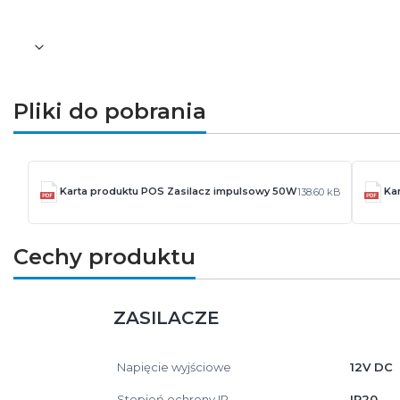
Pozostałe informacje dotyczące produktu znajdu
Pliki do pobrania
Karta produktu POS Zasilacz impulsowy 50W
Ka
138.60 kB
Cechy produktu
ZASILACZE
Napięcie wyjściowe
12V DC
Stopień ochrony IP
IP20