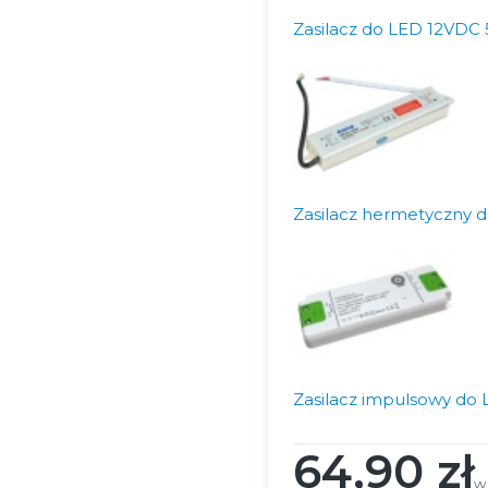
Zasilacz do LED 12VDC
Zasilacz hermetyczny 
Zasilacz impulsowy d
64,90 zł
Cena
w
w