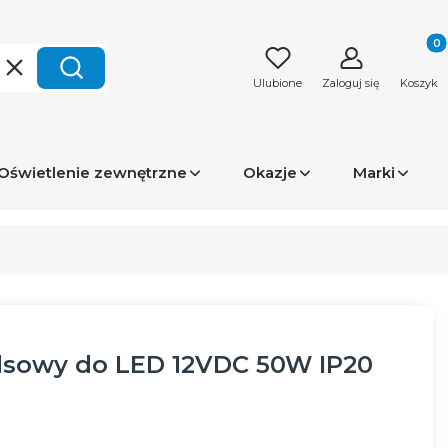
Produk
Wyczyść
Szukaj
Ulubione
Zaloguj się
Koszyk
Oświetlenie zewnętrzne
Okazje
Marki
lsowy do LED 12VDC 50W IP20