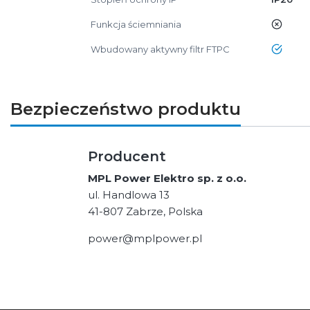
Funkcja ściemniania
nie
Wbudowany aktywny filtr FTPC
tak
Bezpieczeństwo produktu
Producent
MPL Power Elektro sp. z o.o.
ul. Handlowa 13
41-807 Zabrze, Polska
power@mplpower.pl