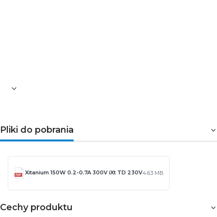
230 V
to nowoczesny i wydajny zasilacz LED,
idealny do przemysłowych i komercyjnych
aplikacji liniowych. Wysoka sprawność, długa
żywotność i możliwość sterowania czynią go
doskonałym wyborem dla profesjonalnych
systemów oświetlenia.
Pliki do pobrania
Xitanium 150W 0.2-0.7A 300V iXt TD 230V
4.63 MB
Cechy produktu