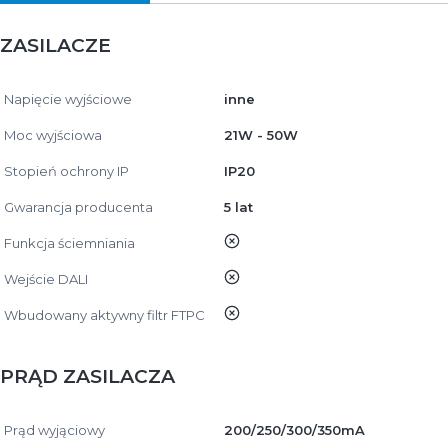
ZASILACZE
Napięcie wyjściowe
inne
Moc wyjściowa
21W - 50W
Stopień ochrony IP
IP20
Gwarancja producenta
5 lat
nie
Funkcja ściemniania
nie
Wejście DALI
nie
Wbudowany aktywny filtr FTPC
PRĄD ZASILACZA
Prąd wyjąciowy
200/250/300/350mA