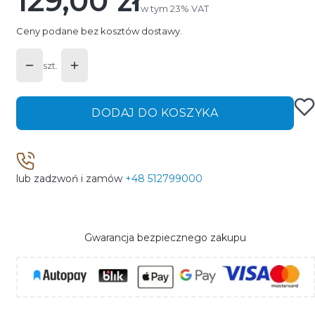
129,00 zł
w tym 23% VAT
w tym
23%
VAT
Ceny podane bez kosztów dostawy.
szt.
DODAJ DO KOSZYKA
lub zadzwoń i zamów
+48 512799000
Gwarancja bezpiecznego zakupu