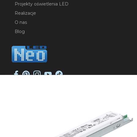
Projekty oświetlenia LED
Realizacje
O nas
Blog
NEO-LED SP. K.
ul. Jana Długosza 2
51-162 Wrocław
NIP: 8951925233
sklep@neoled.pl