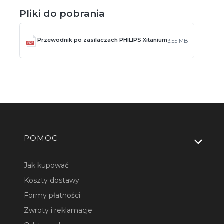
Pliki do pobrania
Przewodnik po zasilaczach PHILIPS Xitanium
3.55 MB
Linki w stopce
POMOC
Jak kupować
Koszty dostawy
Formy płatności
Zwroty i reklamacje