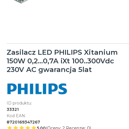
Zasilacz LED PHILIPS Xitanium
150W 0,2...0,7A iXt 100..300Vdc
230V AC gwarancja 5lat
ID produktu:
33321
Kod EAN:
8720169347267
5.00
(Oceny: 2 Recenzje: 0)