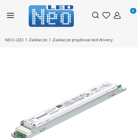
Produk
Otwórz wyszukiwark
NEO-LED
Zasilacze
Zasilacze prądowe led drivery