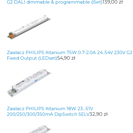
G2 DALI dimmable & programmable (iSet)
139,00 zł
Zasilacz PHILIPS Xitanium 75W 0.7-2.0A 24..54V 230V G2
Fixed Output (LEDset)
54,90 zł
Zasilacz PHILIPS Xitanium 18W 23...51V
200/250/300/350mA DipSwitch SELV
32,90 zł