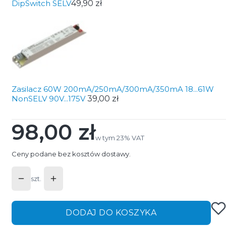
DipSwitch SELV
49,90 zł
Zasilacz 60W 200mA/250mA/300mA/350mA 18...61W
NonSELV 90V...175V
39,00 zł
98,00 zł
Cena
w tym 23% VAT
w tym
23%
VAT
Ceny podane bez kosztów dostawy.
szt.
DODAJ DO KOSZYKA