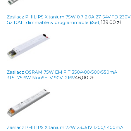
Zasilacz PHILIPS Xitanium 75W 0.7-2.0A 27..54V TD 230V
G2 DALI dimmable & programmable (iSet)
139,00 zł
Zasilacz OSRAM 75W EM FIT 350/400/500/550mA
31.5...75.6W NonSELV 90V...216V
48,00 zł
Zasilacz PHILIPS Xitanium 72W 23...51V 1200/1400mA