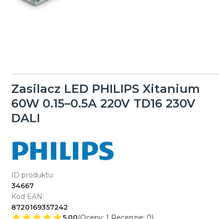
Zasilacz LED PHILIPS Xitanium
60W 0.15–0.5A 220V TD16 230V
DALI
ID produktu:
34667
Kod EAN:
8720169357242
5.00
(Oceny: 1 Recenzje: 0)