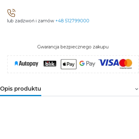
lub zadzwoń i zamów
+48 512799000
Gwarancja bezpiecznego zakupu
Opis produktu
Philips Xitanium 60W 0.15–0.5A 220V TD16 230V
to
profesjonalny, programowalny zasilacz LED
stałoprądowy z interfejsem DALI-2 i SimpleSet (NFC).
Przeznaczony do opraw liniowych wysokiego napięcia
(HV), zapewnia wysoką jakość światła, stabilność
parametrów oraz szerokie możliwości konfiguracji w
systemach oświetlenia komercyjnego i przemysłowego.