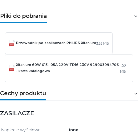
Pliki do pobrania
Przewodnik po zasilaczach PHILIPS Xitanium
3.55 MB
Xitanium 60W 015...05A 220V TD16 230V 929003994706
1.50
- karta katalogowa
MB
Cechy produktu
ZASILACZE
Napięcie wyjściowe
inne