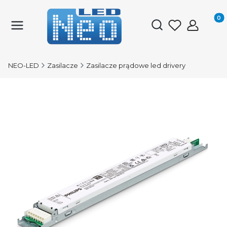
Produk
Otwórz wyszukiwark
NEO-LED
Zasilacze
Zasilacze prądowe led drivery