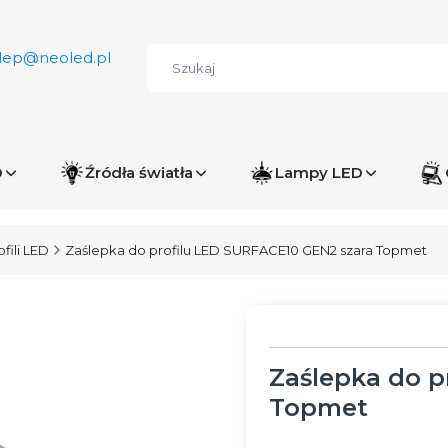
lep@neoled.pl
D
Źródła światła
Lampy LED
fili LED
Zaślepka do profilu LED SURFACE10 GEN2 szara Topmet
Zaślepka do p
Topmet