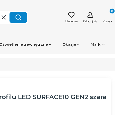
Produk
Wyczyść
Szukaj
Ulubione
Zaloguj się
Koszyk
Oświetlenie zewnętrzne
Okazje
Marki
rofilu LED SURFACE10 GEN2 szara