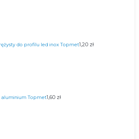
żysty do profilu led inox Topmet
1,20 zł
ed aluminium Topmet
1,60 zł