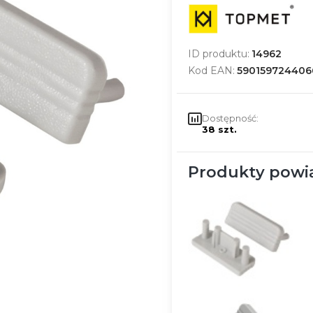
ID produktu:
14962
Kod EAN:
590159724406
Dostępność:
38 szt.
Produkty powi