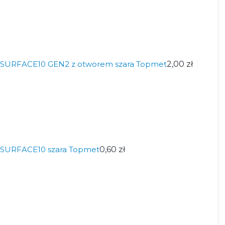
ed SURFACE10 GEN2 z otworem szara Topmet
2,00 zł
ed SURFACE10 szara Topmet
0,60 zł