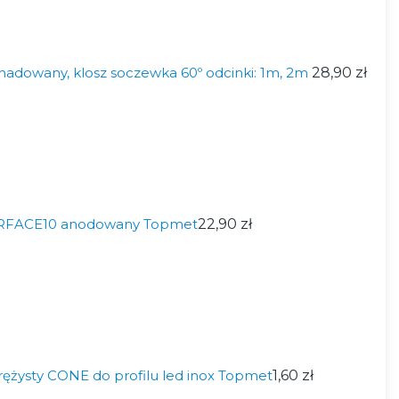
nadowany, klosz soczewka 60º odcinki: 1m, 2m
28,90 zł
SURFACE10 anodowany Topmet
22,90 zł
ężysty CONE do profilu led inox Topmet
1,60 zł