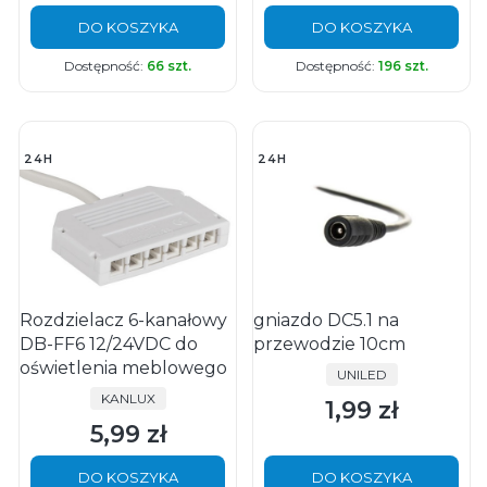
DO KOSZYKA
DO KOSZYKA
Dostępność:
66 szt.
Dostępność:
196 szt.
24H
24H
Rozdzielacz 6-kanałowy
gniazdo DC5.1 na
DB-FF6 12/24VDC do
przewodzie 10cm
oświetlenia meblowego
PRODUCENT
UNILED
PRODUCENT
KANLUX
1,99 zł
Cena
5,99 zł
Cena
DO KOSZYKA
DO KOSZYKA