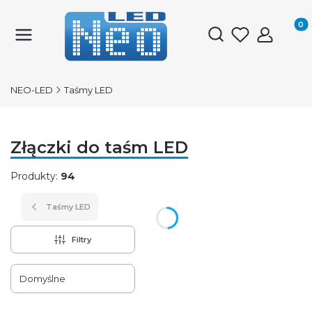
Produk
Otwórz wyszukiwark
NEO-LED
Taśmy LED
Złączki do taśm LED
Produkty:
94
Taśmy LED
Filtry
Lista produktów
Domyślne