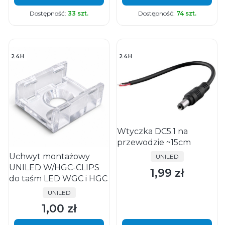
Dostępność:
33 szt.
Dostępność:
74 szt.
24H
24H
Wtyczka DC5.1 na
przewodzie ~15cm
Uchwyt montażowy
PRODUCENT
UNILED
UNILED W/HGC-CLIPS
1,99 zł
Cena
do taśm LED WGC i HGC
PRODUCENT
UNILED
1,00 zł
Cena