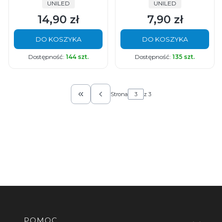
PRODUCENT
PRODUCENT
UNILED
UNILED
14,90 zł
7,90 zł
Cena
Cena
DO KOSZYKA
DO KOSZYKA
Dostępność:
144 szt.
Dostępność:
135 szt.
Strona
z 3
Wróć do pierwszej strony z produktami
Linki w stopce
POMOC