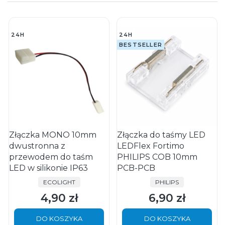
24H
24H
BESTSELLER
Złączka MONO 10mm
Złączka do taśmy LED
dwustronna z
LEDFlex Fortimo
przewodem do taśm
PHILIPS COB 10mm
LED w silikonie IP63
PCB-PCB
PRODUCENT
PRODUCENT
ECOLIGHT
PHILIPS
4,90 zł
6,90 zł
Cena
Cena
DO KOSZYKA
DO KOSZYKA