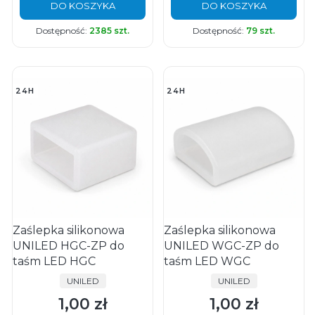
DO KOSZYKA
DO KOSZYKA
Dostępność:
2385 szt.
Dostępność:
79 szt.
24H
24H
Zaślepka silikonowa
Zaślepka silikonowa
UNILED HGC-ZP do
UNILED WGC-ZP do
taśm LED HGC
taśm LED WGC
PRODUCENT
PRODUCENT
UNILED
UNILED
1,00 zł
1,00 zł
Cena
Cena