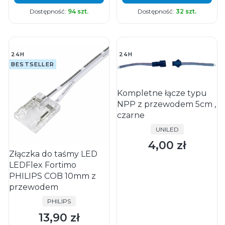
Dostępność:
94 szt.
Dostępność:
32 szt.
24H
24H
BESTSELLER
Kompletne łącze typu
NPP z przewodem 5cm ,
czarne
PRODUCENT
UNILED
4,00 zł
Cena
Złączka do taśmy LED
LEDFlex Fortimo
PHILIPS COB 10mm z
przewodem
PRODUCENT
PHILIPS
13,90 zł
Cena