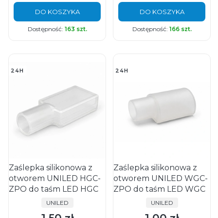
DO KOSZYKA
DO KOSZYKA
Dostępność:
163 szt.
Dostępność:
166 szt.
24H
24H
Zaślepka silikonowa z
Zaślepka silikonowa z
otworem UNILED HGC-
otworem UNILED WGC-
ZPO do taśm LED HGC
ZPO do taśm LED WGC
PRODUCENT
PRODUCENT
UNILED
UNILED
Cena
Cena