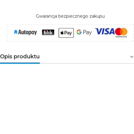
Gwarancja bezpiecznego zakupu
Opis produktu
Piktogram można zastosować w oprawach
awaryjnych serii ORION.
Zastosowanie:
wskazuje kierunek do wyjścia,
które może być wykorzystane w przypadku
zagrożenia.
Wymiary:
300 x 100