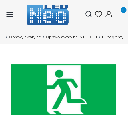
Produk
Otwórz wyszukiwark
ED
Oprawy awaryjne
Oprawy awaryjne INTELIGHT
Piktogramy