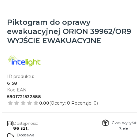
Piktogram do oprawy
ewakuacyjnej ORION 39962/OR9
WYJŚCIE EWAKUACYJNE
ID produktu:
6158
Kod EAN:
5901721532588
0.00
(Oceny: 0 Recenzje: 0)
Czas wysyłki:
Dostępność:
86 szt.
3 dni
Dostawa