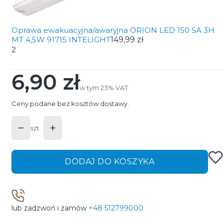
Oprawa ewakuacyjna/awaryjna ORION LED 150 SA 3H
MT 4,5W 91715 INTELIGHT
149,99 zł
2
6,90 zł
Cena
w tym 23% VAT
w tym
23%
VAT
Ceny podane bez kosztów dostawy.
szt.
DODAJ DO KOSZYKA
lub zadzwoń i zamów
+48 512799000