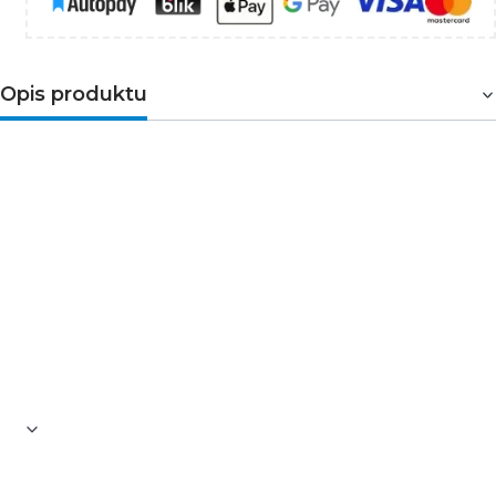
Opis produktu
Piktogram można zastosować w oprawach
awaryjnych serii ORION.
Zastosowanie:
wskazuje kierunek do wyjścia,
które może być wykorzystane w przypadku
zagrożenia.
Wymiary:
300 x 100