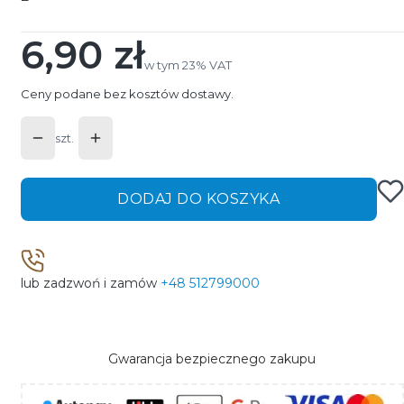
6,90 zł
Cena
w tym 23% VAT
w tym
23%
VAT
Ceny podane bez kosztów dostawy.
szt.
DODAJ DO KOSZYKA
lub zadzwoń i zamów
+48 512799000
Gwarancja bezpiecznego zakupu