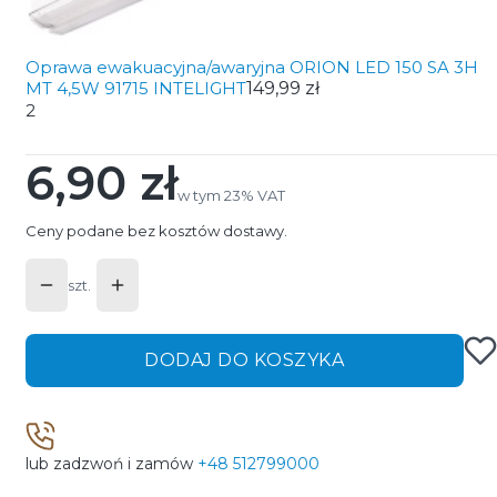
Oprawa ewakuacyjna/awaryjna ORION LED 150 SA 3H
MT 4,5W 91715 INTELIGHT
149,99 zł
2
6,90 zł
Cena
w tym 23% VAT
w tym
23%
VAT
Ceny podane bez kosztów dostawy.
szt.
DODAJ DO KOSZYKA
lub zadzwoń i zamów
+48 512799000