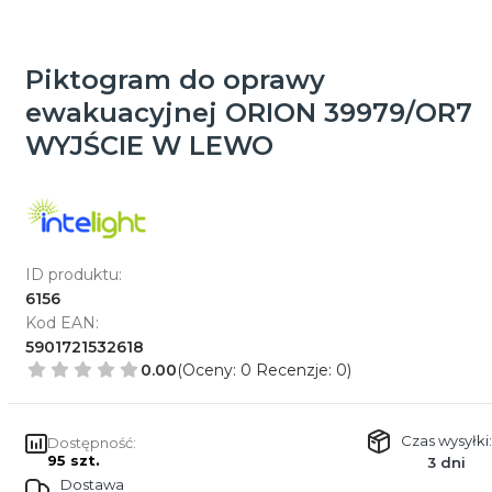
Piktogram do oprawy
ewakuacyjnej ORION 39979/OR7
WYJŚCIE W LEWO
ID produktu:
6156
Kod EAN:
5901721532618
0.00
(Oceny: 0 Recenzje: 0)
Czas wysyłki:
Dostępność:
95 szt.
3 dni
Dostawa