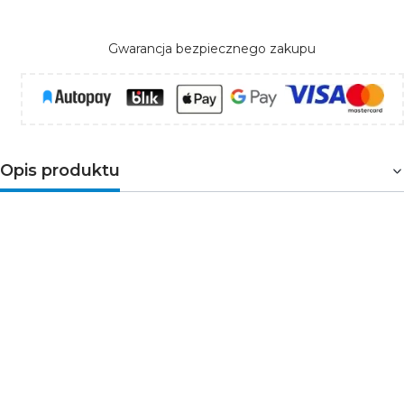
Gwarancja bezpiecznego zakupu
Opis produktu
Piktogram można zastosować w oprawach
awaryjnych serii ORION.
Zastosowanie:
wskazuje kierunek do wyjścia,
które może być wykorzystane w przypadku
zagrożenia.
Wymiary:
300 x 100