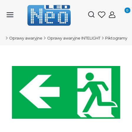
Produk
Otwórz wyszukiwark
ED
Oprawy awaryjne
Oprawy awaryjne INTELIGHT
Piktogramy