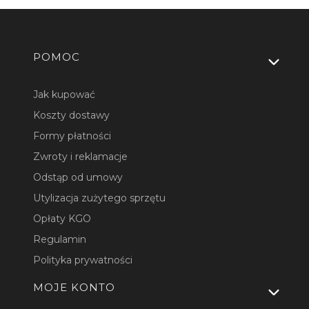
Linki w stopce
POMOC
Jak kupować
Koszty dostawy
Formy płatności
Zwroty i reklamacje
Odstąp od umowy
Utylizacja zużytego sprzętu
Opłaty KGO
Regulamin
Polityka prywatności
MOJE KONTO