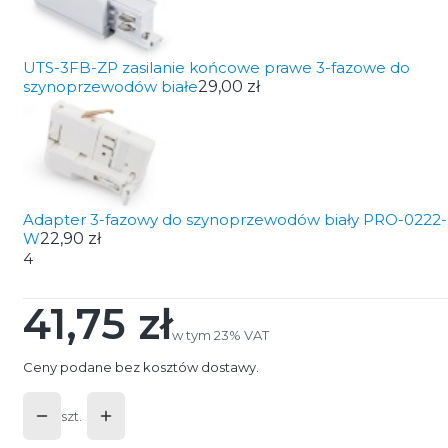
UTS-3FB-ZP zasilanie końcowe prawe 3-fazowe do
szynoprzewodów białe
29,00 zł
Adapter 3-fazowy do szynoprzewodów biały PRO-0222-
W
22,90 zł
4
41,75 zł
Cena
w tym 23% VAT
w tym
23%
VAT
Ceny podane bez kosztów dostawy.
szt.