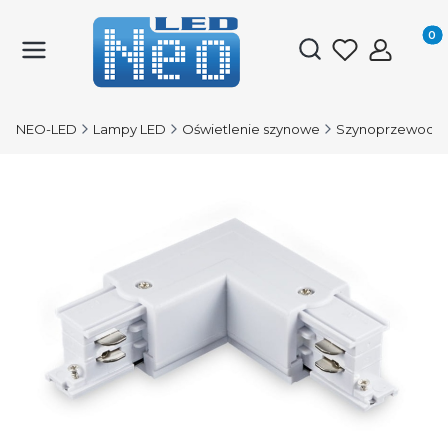
Produk
Otwórz wyszukiwark
NEO-LED
Lampy LED
Oświetlenie szynowe
Szynoprzewody 