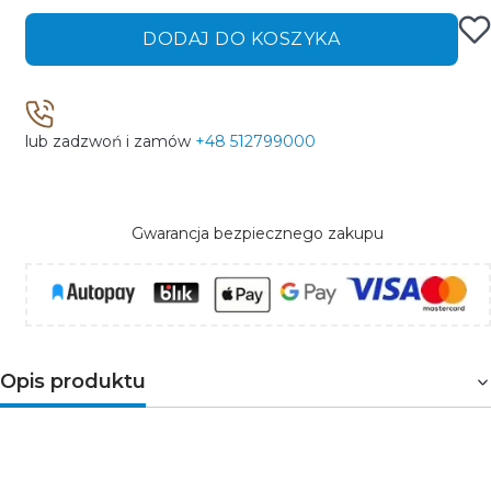
DODAJ DO KOSZYKA
lub zadzwoń i zamów
+48 512799000
Gwarancja bezpiecznego zakupu
Opis produktu
System UTS posiada szeroką gamę akcesoriów,
które umożliwiają tworzenie różnorodnych