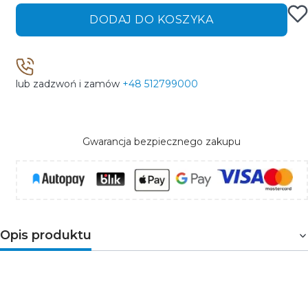
DODAJ DO KOSZYKA
lub zadzwoń i zamów
+48 512799000
Gwarancja bezpiecznego zakupu
Opis produktu
System UTS posiada szeroką gamę akcesoriów,
które umożliwiają tworzenie różnorodnych