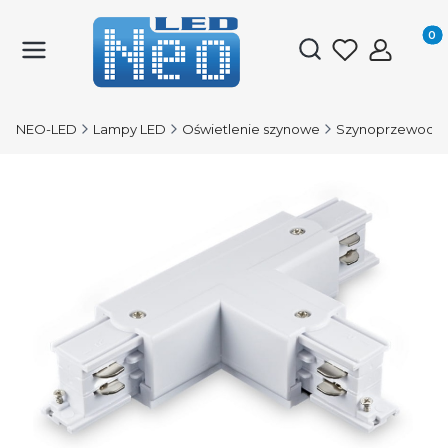
Produk
Otwórz wyszukiwark
NEO-LED
Lampy LED
Oświetlenie szynowe
Szynoprzewody 