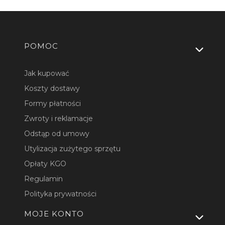
Linki w stopce
POMOC
Jak kupować
Koszty dostawy
Formy płatności
Zwroty i reklamacje
Odstąp od umowy
Utylizacja zużytego sprzętu
Opłaty KGO
Regulamin
Polityka prywatności
MOJE KONTO