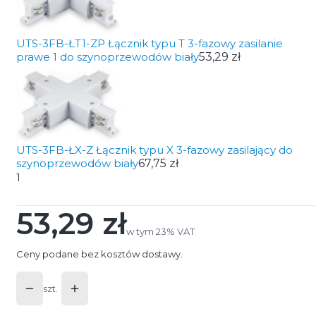
UTS-3FB-ŁT1-ZP Łącznik typu T 3-fazowy zasilanie
prawe 1 do szynoprzewodów biały
53,29 zł
UTS-3FB-ŁX-Z Łącznik typu X 3-fazowy zasilający do
szynoprzewodów biały
67,75 zł
1
53,29 zł
Cena
w tym 23% VAT
w tym
23%
VAT
Ceny podane bez kosztów dostawy.
szt.