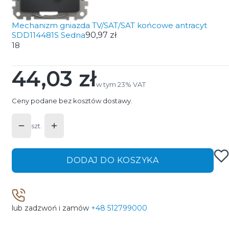
Mechanizm gniazda TV/SAT/SAT końcowe antracyt
SDD114481S Sedna
90,97 zł
18
44,03 zł
Cena
w tym 23% VAT
w tym
23%
VAT
Ceny podane bez kosztów dostawy.
szt.
DODAJ DO KOSZYKA
lub zadzwoń i zamów
+48 512799000