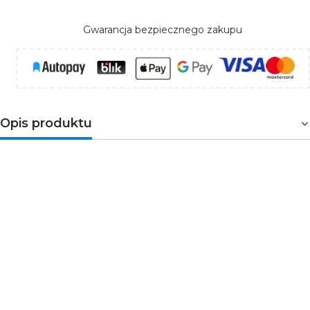
Gwarancja bezpiecznego zakupu
Opis produktu
Estetyczne przyłącze audio do instalacji
głośnikowej
Schneider Electric Sedna Design & Elements SDD114411
to antracytowe gniazdo głośnikowe przeznaczone do
montażu podtynkowego.
Dwa przyłącza głośnikowe
pozwalają estetycznie zakończyć przewody audio
w ścianie
, tworząc uporządkowany punkt podłączenia
zestawu nagłośnienia w domu, biurze lub lokalu