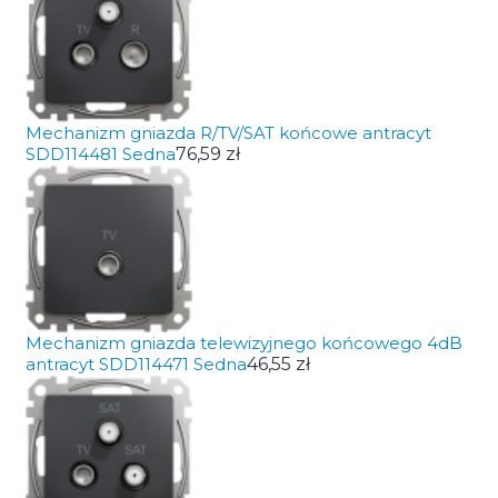
Mechanizm gniazda R/TV/SAT końcowe antracyt
SDD114481 Sedna
76,59 zł
Mechanizm gniazda telewizyjnego końcowego 4dB
antracyt SDD114471 Sedna
46,55 zł