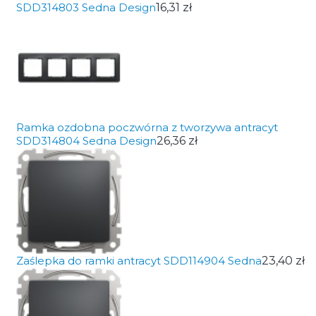
SDD314803 Sedna Design
16,31 zł
Ramka ozdobna poczwórna z tworzywa antracyt
SDD314804 Sedna Design
26,36 zł
Zaślepka do ramki antracyt SDD114904 Sedna
23,40 zł