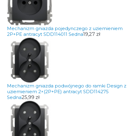
Mechanizm gniazda pojedynczego z uziemieniem
2P+PE antracyt SDD114011 Sedna
19,27 zł
Mechanizm gniazda podwójnego do ramki Design z
uziemieniem 2×(2P+PE) antracyt SDD114275
Sedna
25,99 zł