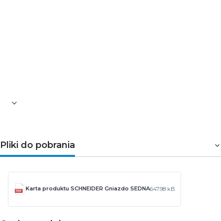
Schneider Electric Sedna Design & Elements SDD114411
to praktyczne gniazdo głośnikowe do nowoczesnych
instalacji audio. Podwójne przyłącze, antracytowe
wykończenie i kompatybilność z systemem Sedna
pozwalają stworzyć estetyczny oraz funkcjonalny punkt
podłączenia głośników w domu, biurze lub lokalu
użytkowym.
Pliki do pobrania
Karta produktu SCHNEIDER Gniazdo SEDNA
647.98 kB