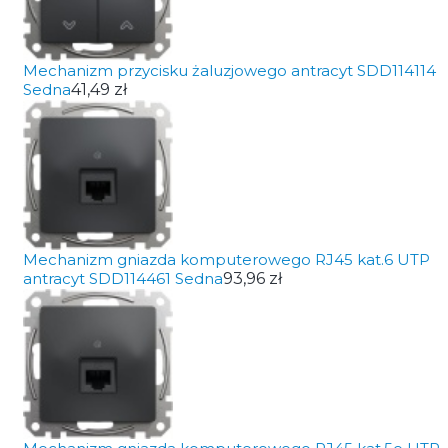
Mechanizm przycisku żaluzjowego antracyt SDD114114
Sedna
41,49 zł
Mechanizm gniazda komputerowego RJ45 kat.6 UTP
antracyt SDD114461 Sedna
93,96 zł