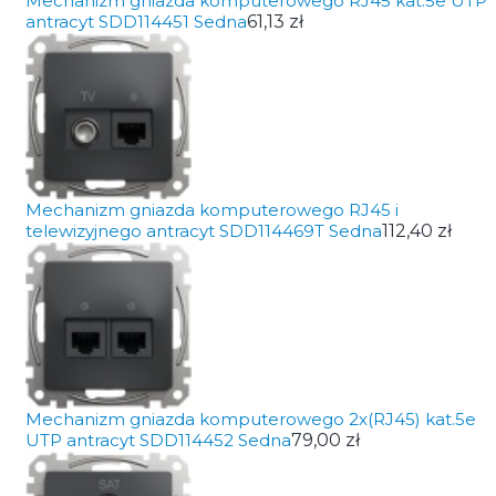
Mechanizm gniazda komputerowego RJ45 kat.5e UTP
antracyt SDD114451 Sedna
61,13 zł
Mechanizm gniazda komputerowego RJ45 i
telewizyjnego antracyt SDD114469T Sedna
112,40 zł
Mechanizm gniazda komputerowego 2x(RJ45) kat.5e
UTP antracyt SDD114452 Sedna
79,00 zł