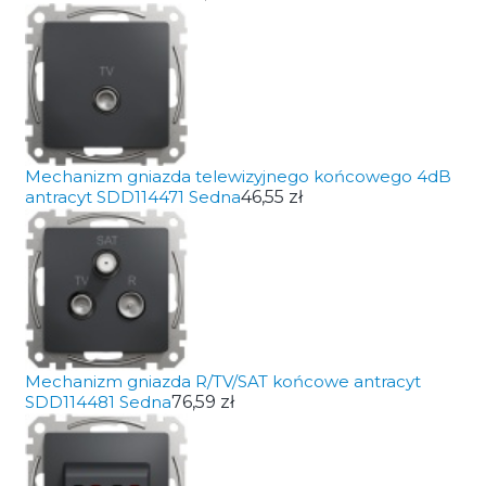
Mechanizm gniazda telewizyjnego końcowego 4dB
antracyt SDD114471 Sedna
46,55 zł
Mechanizm gniazda R/TV/SAT końcowe antracyt
SDD114481 Sedna
76,59 zł