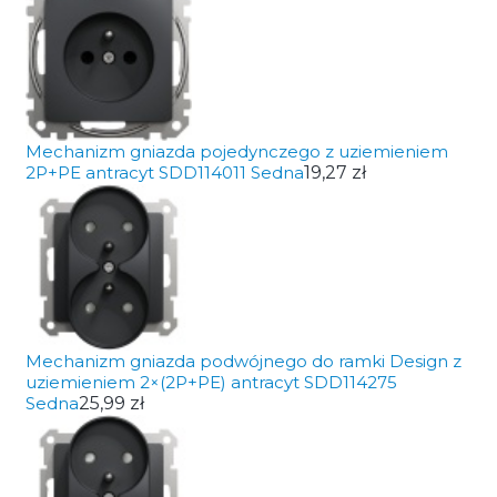
Mechanizm gniazda pojedynczego z uziemieniem
2P+PE antracyt SDD114011 Sedna
19,27 zł
Mechanizm gniazda podwójnego do ramki Design z
uziemieniem 2×(2P+PE) antracyt SDD114275
Sedna
25,99 zł