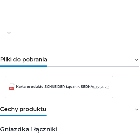
konstrukcja sprawiają, że dobrze sprawdza się w
nowoczesnych instalacjach mieszkaniowych i
użytkowych.
Pliki do pobrania
Karta produktu SCHNEIDER Łącznik SEDNA
685.54 kB
Cechy produktu
Gniazdka i łączniki