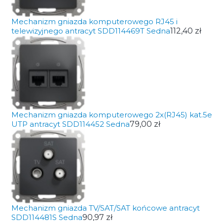
Mechanizm gniazda komputerowego RJ45 i
telewizyjnego antracyt SDD114469T Sedna
112,40 zł
Mechanizm gniazda komputerowego 2x(RJ45) kat.5e
UTP antracyt SDD114452 Sedna
79,00 zł
Mechanizm gniazda TV/SAT/SAT końcowe antracyt
SDD114481S Sedna
90,97 zł