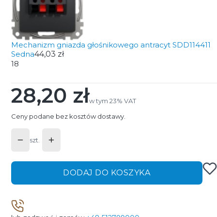
Mechanizm gniazda głośnikowego antracyt SDD114411
Sedna
44,03 zł
18
28,20 zł
Cena
w tym 23% VAT
w tym
23%
VAT
Ceny podane bez kosztów dostawy.
szt.
DODAJ DO KOSZYKA