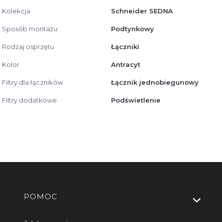
Kolekcja
Schneider SEDNA
Sposób montażu
Podtynkowy
Rodzaj osprzętu
Łączniki
Kolor
Antracyt
Filtry dla łączników
Łącznik jednobiegunowy
Filtry dodatkowe
Podświetlenie
Linki w stopce
POMOC