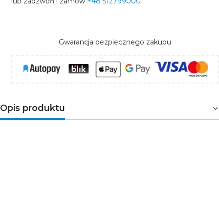
lub zadzwoń i zamów
+48 512799000
Gwarancja bezpiecznego zakupu
Opis produktu
Wygodne sterowanie jednym obwodem
oświetlenia
Schneider Electric Sedna Design & Elements
SDD114101L to antracytowy łącznik jednobiegunowy z
podświetleniem, przeznaczony do załączania i
wyłączania jednego obwodu oświetleniowego.