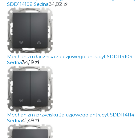
SDD114108 Sedna
34,02 zł
Mechanizm łącznika żaluzjowego antracyt SDD114104
Sedna
34,19 zł
Mechanizm przycisku żaluzjowego antracyt SDD114114
Sedna
41,49 zł