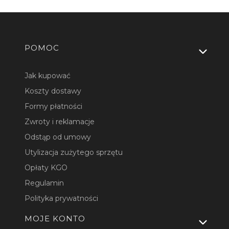
Linki w stopce
POMOC
Jak kupować
Koszty dostawy
Formy płatności
Zwroty i reklamacje
Odstąp od umowy
Utylizacja zużytego sprzętu
Opłaty KGO
Regulamin
Polityka prywatności
MOJE KONTO