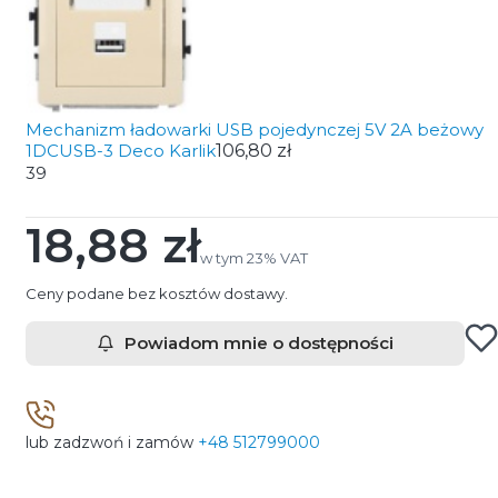
Mechanizm ładowarki USB pojedynczej 5V 2A beżowy
1DCUSB-3 Deco Karlik
106,80 zł
39
18,88 zł
Cena
w tym 23% VAT
w tym
23%
VAT
Ceny podane bez kosztów dostawy.
Powiadom mnie o dostępności
lub zadzwoń i zamów
+48 512799000