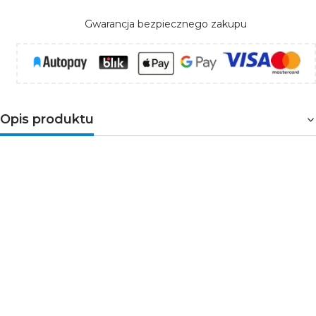
Gwarancja bezpiecznego zakupu
Opis produktu
Gniazdo pojedyncze z uziemieniem
z przesłoną
torów prądowych przeznaczone jest do
montażu podtynkowego. DGP-1z posiada dwa otwory
na przewód fazowy i neutralny oraz bolec na przewód
uziemienia ochronnego. Gniazdo wyposażone jest
również w
przesłony torów prądowych
(plastikowe
zaślepki uchylające się pod naciskiem obu bolców
wtyczki). Przesłona stanowi ochronę przed włożeniem
czegoś przez dzieci do gniazdka. Mechanizm posiada