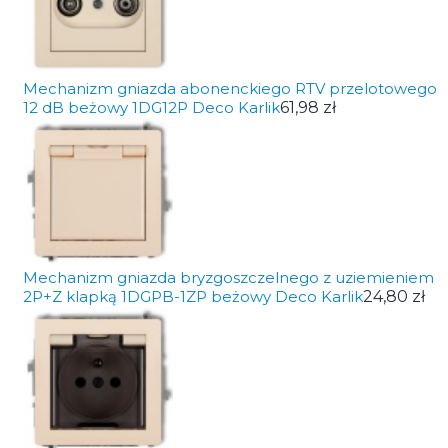
Mechanizm gniazda abonenckiego RTV przelotowego
12 dB beżowy 1DG12P Deco Karlik
61,98 zł
Mechanizm gniazda bryzgoszczelnego z uziemieniem
2P+Z klapką 1DGPB-1ZP beżowy Deco Karlik
24,80 zł