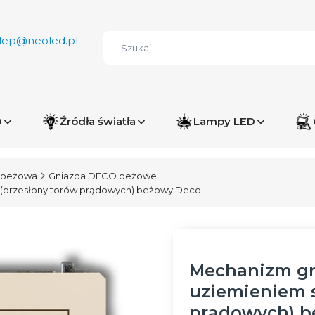
lep@neoled.pl
D
Źródła światła
Lampy LED
 beżowa
Gniazda DECO beżowe
 (przesłony torów prądowych) beżowy Deco
Mechanizm gn
uziemieniem s
prądowych) b