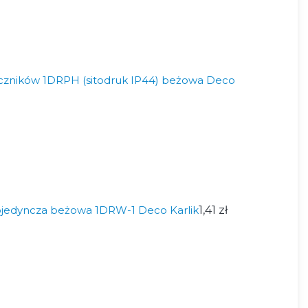
czników 1DRPH (sitodruk IP44) beżowa Deco
jedyncza beżowa 1DRW-1 Deco Karlik
1,41 zł