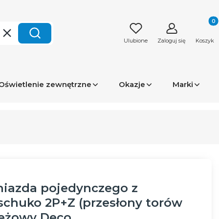
Produk
Wyczyść
Szukaj
Ulubione
Zaloguj się
Koszyk
Oświetlenie zewnętrzne
Okazje
Marki
iazda pojedynczego z
chuko 2P+Z (przesłony torów
eżowy Deco