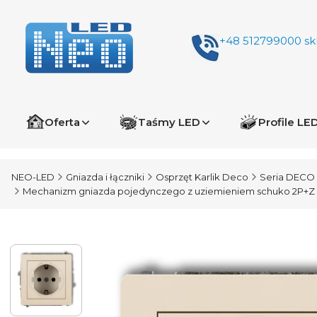
+48 512799000
sk
Oferta
Taśmy LED
Profile LE
NEO-LED
Gniazda i łączniki
Osprzęt Karlik Deco
Seria DECO
Mechanizm gniazda pojedynczego z uziemieniem schuko 2P+Z