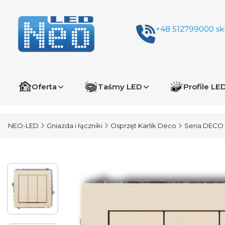
+48 512799000
sk
Oferta
Taśmy LED
Profile LE
NEO-LED
Gniazda i łączniki
Osprzęt Karlik Deco
Seria DECO