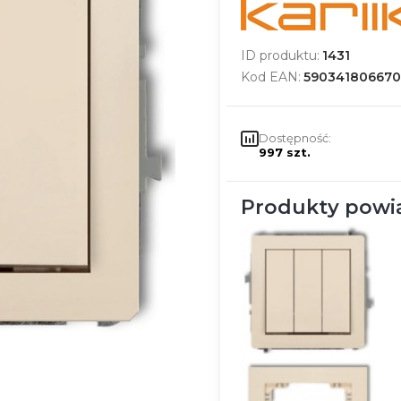
ID produktu:
1431
Kod EAN:
590341806670
Dostępność:
997 szt.
Produkty powi