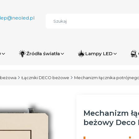
lep@neoled.pl
D
Źródła światła
Lampy LED
 beżowa
Łączniki DECO beżowe
Mechanizm łącznika potrójneg
Mechanizm łą
beżowy Deco K