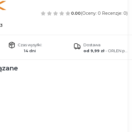
0.00
(Oceny: 0 Recenzje: 0)
3
Czas wysyłki:
Dostawa
14 dni
od 9,99 zł
- ORLEN paczka
ązane