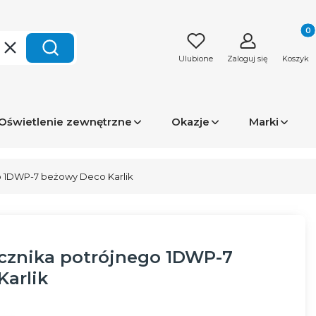
Produk
Wyczyść
Szukaj
Ulubione
Zaloguj się
Koszyk
Oświetlenie zewnętrzne
Okazje
Marki
o 1DWP-7 beżowy Deco Karlik
cznika potrójnego 1DWP-7
arlik