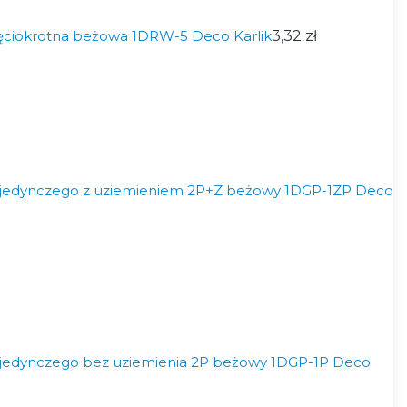
ęciokrotna beżowa 1DRW-5 Deco Karlik
3,32 zł
jedynczego z uziemieniem 2P+Z beżowy 1DGP-1ZP Deco
jedynczego bez uziemienia 2P beżowy 1DGP-1P Deco