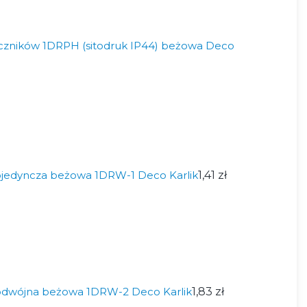
czników 1DRPH (sitodruk IP44) beżowa Deco
jedyncza beżowa 1DRW-1 Deco Karlik
1,41 zł
odwójna beżowa 1DRW-2 Deco Karlik
1,83 zł