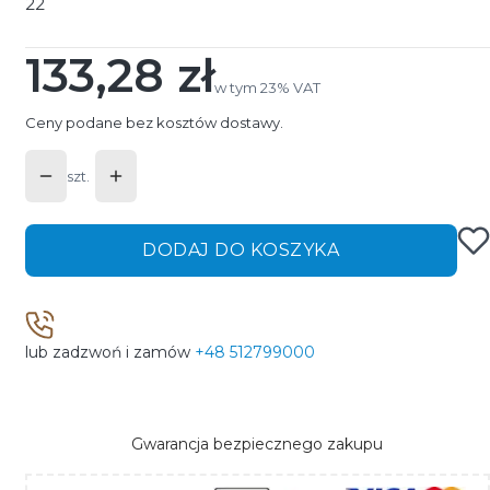
22
133,28 zł
Cena
w tym 23% VAT
w tym
23%
VAT
Ceny podane bez kosztów dostawy.
szt.
DODAJ DO KOSZYKA
lub zadzwoń i zamów
+48 512799000
Gwarancja bezpiecznego zakupu