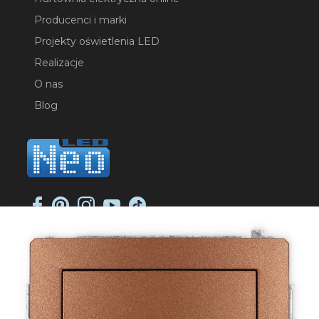
Producenci i marki
Projekty oświetlenia LED
Realizacje
O nas
Blog
NEO-LED SP. K.
ul. Jana Długosza 2
51-162 Wrocław
NIP: 8951925233