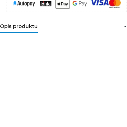
Opis produktu
Gniazdo pojedyncze HDMI 2.0
. Do montażu
podtynkowego. Wykonane z tworzywa ASA -
odpornego na zarysowania. Posiada stopień ochrony na
czynniki zewnętrzne IP20. 9DHDMIBO-3 jak wszystkie
gniazda z serii DECO, występuje w 11 kolorach. Jest
produktem modułowym, co daje możliwość tworzenia
zestawów.
Gniazdo sprzedawane bez ramki.
➤ Parametry techniczne
Seria: DECO
Typ: podtynkowy
Model: gniazdo HDMI
Rodzaj tworzywa: ASA