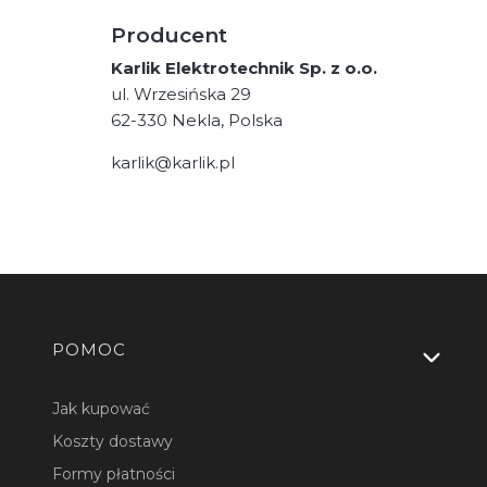
Producent
Karlik Elektrotechnik Sp. z o.o.
ul. Wrzesińska 29
62-330 Nekla, Polska
karlik@karlik.pl
Linki w stopce
POMOC
Jak kupować
Koszty dostawy
Formy płatności