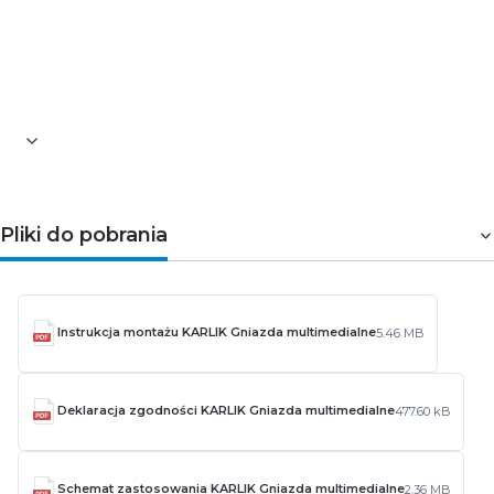
Kolor: brązowy metalik
Stopień ochrony: IP20
Typ złącza: HDMI
Standard: 2.0
Odporność na UV: Odporne
Pliki do pobrania
Instrukcja montażu KARLIK Gniazda multimedialne
5.46 MB
Deklaracja zgodności KARLIK Gniazda multimedialne
477.60 kB
Schemat zastosowania KARLIK Gniazda multimedialne
2.36 MB