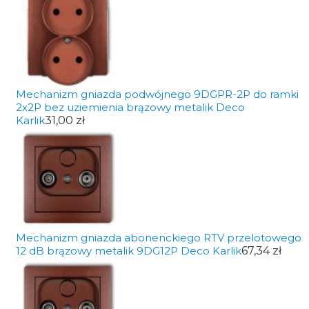
Mechanizm gniazda podwójnego 9DGPR-2P do ramki
2x2P bez uziemienia brązowy metalik Deco
Karlik
31,00 zł
Mechanizm gniazda abonenckiego RTV przelotowego
12 dB brązowy metalik 9DG12P Deco Karlik
67,34 zł