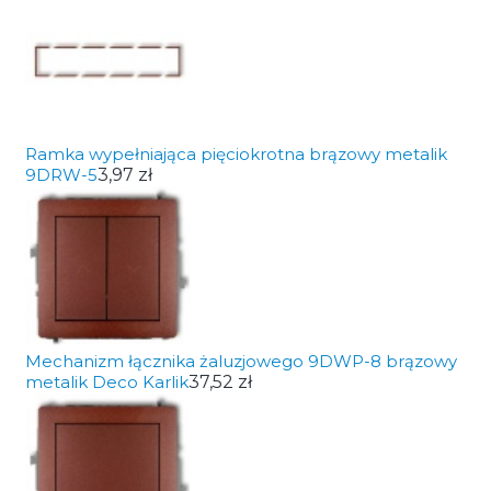
Ramka wypełniająca pięciokrotna brązowy metalik
9DRW-5
3,97 zł
Mechanizm łącznika żaluzjowego 9DWP-8 brązowy
metalik Deco Karlik
37,52 zł