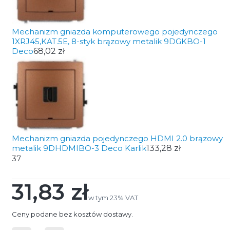
Mechanizm gniazda komputerowego pojedynczego
1XRJ45,KAT.5E, 8-styk brązowy metalik 9DGKBO-1
Deco
68,02 zł
Mechanizm gniazda pojedynczego HDMI 2.0 brązowy
metalik 9DHDMIBO-3 Deco Karlik
133,28 zł
37
31,83 zł
Cena
w tym 23% VAT
w tym
23%
VAT
Ceny podane bez kosztów dostawy.