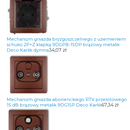
Mechanizm gniazda bryzgoszczelnego z uziemieniem
schuko 2P+Z klapką 9DGPB-1SDP brązowy metalik
Deco Karlik dymna
34,07 zł
Mechanizm gniazda abonenckiego RTV przelotowego
15 dB brązowy metalik 9DG15P Deco Karlik
67,34 zł