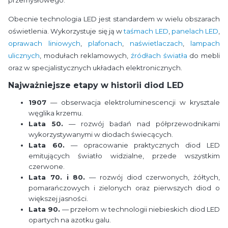
Obecnie technologia LED jest standardem w wielu obszarach
oświetlenia. Wykorzystuje się ją w
taśmach LED
,
panelach LED
,
oprawach liniowych
,
plafonach
,
naświetlaczach
,
lampach
ulicznych
, modułach reklamowych,
źródłach światła
do mebli
oraz w specjalistycznych układach elektronicznych.
Najważniejsze etapy w historii diod LED
1907
— obserwacja elektroluminescencji w krysztale
węglika krzemu.
Lata 50.
— rozwój badań nad półprzewodnikami
wykorzystywanymi w diodach świecących.
Lata 60.
— opracowanie praktycznych diod LED
emitujących światło widzialne, przede wszystkim
czerwone.
Lata 70. i 80.
— rozwój diod czerwonych, żółtych,
pomarańczowych i zielonych oraz pierwszych diod o
większej jasności.
Lata 90.
— przełom w technologii niebieskich diod LED
opartych na azotku galu.