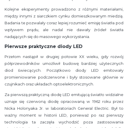
Kolejne eksperymenty prowadzono z różnymi materiałami,
między innymi z siarczkiem cynku domieszkowanym miedzią.
Badania te pozwalały coraz lepiej rozumieć emisję światła pod
wpływem prądu, ale nadal nie dawały źródeł światła
nadających się do masowego wykorzystania.
Pierwsze praktyczne diody LED
Przełom nastąpił w drugiej połowie XX wieku, gdy rozwój
półprzewodników umożliwił budowę bardziej użytecznych
diod świecących. Początkowo diody LED emitowały
promieniowanie podczerwone i były stosowane głównie w
czujnikach oraz układach optoelektronicznych.
Za pierwszą praktyczną diodę LED emitującą światło widzialne
uznaje się czerwoną diodę opracowaną w 1962 roku przez
Nicka Holonyaka Jr. w laboratoriach General Electric. Był to
ważny moment w historii LED, ponieważ po raz pierwszy
technologia ta zaczęła wychodzić poza zastosowania