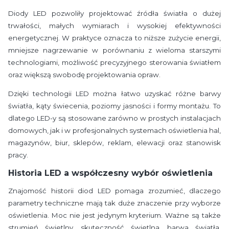
Diody LED pozwoliły projektować źródła światła o dużej
trwałości, małych wymiarach i wysokiej efektywności
energetycznej. W praktyce oznacza to niższe zużycie energii,
mniejsze nagrzewanie w porównaniu z wieloma starszymi
technologiami, możliwość precyzyjnego sterowania światłem
oraz większą swobodę projektowania opraw.
Dzięki technologii LED można łatwo uzyskać różne barwy
światła, kąty świecenia, poziomy jasności i formy montażu. To
dlatego LED-y są stosowane zarówno w prostych instalacjach
domowych, jak i w profesjonalnych systemach oświetlenia hal,
magazynów, biur, sklepów, reklam, elewacji oraz stanowisk
pracy.
Historia LED a współczesny wybór oświetlenia
Znajomość historii diod LED pomaga zrozumieć, dlaczego
parametry techniczne mają tak duże znaczenie przy wyborze
oświetlenia. Moc nie jest jedynym kryterium. Ważne są także
strumień świetlny, skuteczność świetlna, barwa światła,