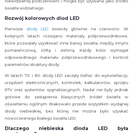
niewidzialnej podczerwieni i mogła być używana jako źródło
światła widzialnego.
Rozwój kolorowych diod LED
Pierwsze
diody LED
świeciły głównie na czerwono. W
kolejnych latach rozwijano materiały półprzewodnikowe,
które pozwalały uzyskiwać inne barwy światła, między innymi
pomarańczową, żółtą i zieloną. Każdy kolor wymagał
odpowiedniego materiału półprzewodnikowego i kontroli
parametrów struktury diody.
W latach 70. i 80. diody LED zaczęły trafiać do wyświetlaczy,
urządzeń elektronicznych, kontrolek, kalkulatorów, sprzętu
RTV oraz systemów sygnalizacyjnych. Nadal nie były jednak
gotowe do zastąpienia klasycznych źródeł światła w
oświetleniu ogólnym. Brakowało przede wszystkim wydajnej
diody niebieskiej, bez której nie można było uzyskać
nowoczesnego białego światła LED.
Dlaczego niebieska dioda LED była