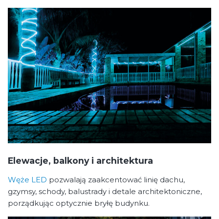
Elewacje, balkony i architektura
Węże LED
pozwalają zaakcentować linię dachu,
gzymsy, schody, balustrady i detale architektoniczne,
porządkując optycznie bryłę budynku.