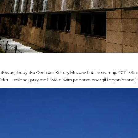
ewacji budynku Centrum Kultury Muza w Lubinie w maju 2011 roku. 
tu iluminacji przy możliwie niskim poborze energii i ograniczonej l