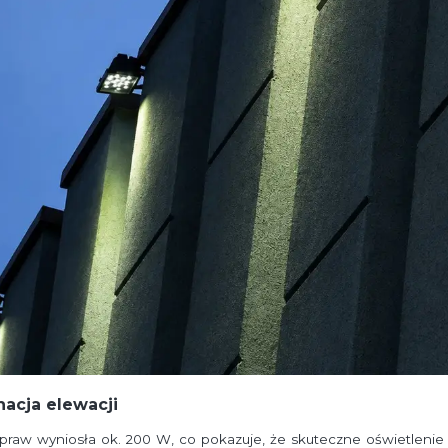
acja elewacji
aw wyniosła ok. 200 W, co pokazuje, że skuteczne oświetlenie 