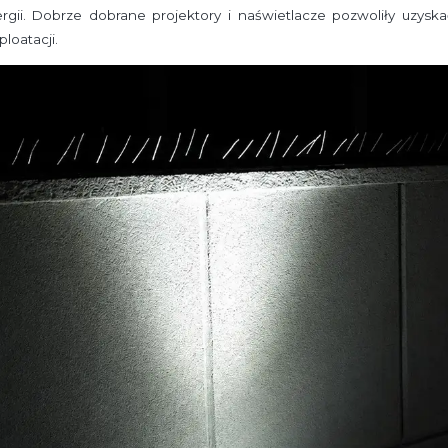
ii. Dobrze dobrane projektory i naświetlacze pozwoliły uzyskać
loatacji.