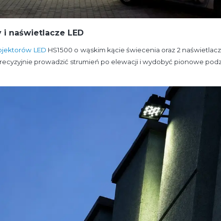
 i naświetlacze LED
ojektorów LED
HS1500 o wąskim kącie świecenia oraz 2 naświetlac
 precyzyjnie prowadzić strumień po elewacji i wydobyć pionowe po
.