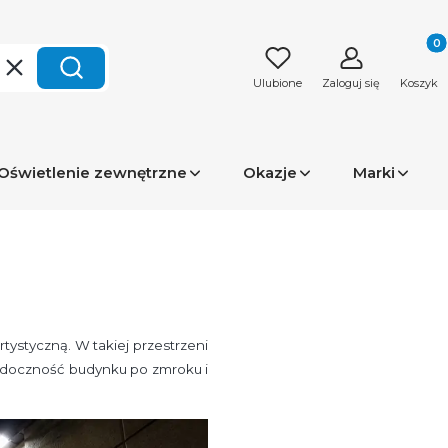
Produk
Wyczyść
Szukaj
Ulubione
Zaloguj się
Koszyk
Oświetlenie zewnętrzne
Okazje
Marki
rtystyczną. W takiej przestrzeni
 widoczność budynku po zmroku i