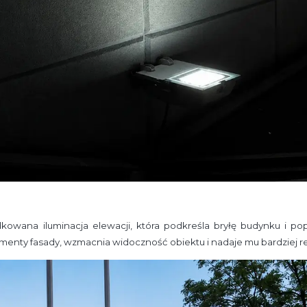
ądkowana iluminacja elewacji, która podkreśla bryłę budynku i p
menty fasady, wzmacnia widoczność obiektu i nadaje mu bardziej r