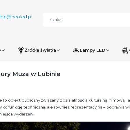
lep@neoled.pl
D
Źródła światła
Lampy LED
tury Muza w Lubinie
to obiekt publiczny związany z działalnością kulturalną, filmową i a
 tylko funkcję techniczną, ale również reprezentacyjną – poprawia
miejsca wydarzeń.