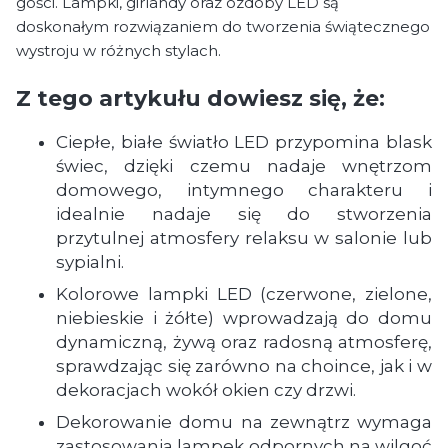
gości. Lampki, girlandy oraz ozdoby LED są
doskonałym rozwiązaniem do tworzenia świątecznego
wystroju w różnych stylach.
Z tego artykułu dowiesz się, że:
Ciepłe, białe światło LED przypomina blask
świec, dzięki czemu nadaje wnętrzom
domowego, intymnego charakteru i
idealnie nadaje się do stworzenia
przytulnej atmosfery relaksu w salonie lub
sypialni.
Kolorowe lampki LED (czerwone, zielone,
niebieskie i żółte) wprowadzają do domu
dynamiczną, żywą oraz radosną atmosferę,
sprawdzając się zarówno na choince, jak i w
dekoracjach wokół okien czy drzwi.
Dekorowanie domu na zewnątrz wymaga
zastosowania lampek odpornych na wilgoć