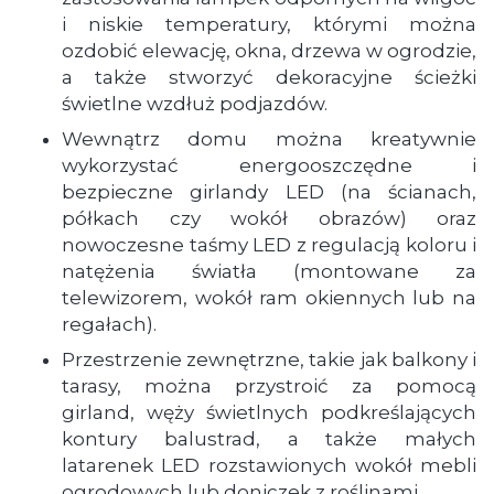
i niskie temperatury, którymi można
ozdobić elewację, okna, drzewa w ogrodzie,
a także stworzyć dekoracyjne ścieżki
świetlne wzdłuż podjazdów.
Wewnątrz domu można kreatywnie
wykorzystać energooszczędne i
bezpieczne girlandy LED (na ścianach,
półkach czy wokół obrazów) oraz
nowoczesne taśmy LED z regulacją koloru i
natężenia światła (montowane za
telewizorem, wokół ram okiennych lub na
regałach).
Przestrzenie zewnętrzne, takie jak balkony i
tarasy, można przystroić za pomocą
girland, węży świetlnych podkreślających
kontury balustrad, a także małych
latarenek LED rozstawionych wokół mebli
ogrodowych lub doniczek z roślinami.