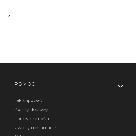
dodatkowych elementów.
Linki w stopce
POMOC
Jak kupować
Koszty dostawy
Formy płatności
Zwroty i reklamacje