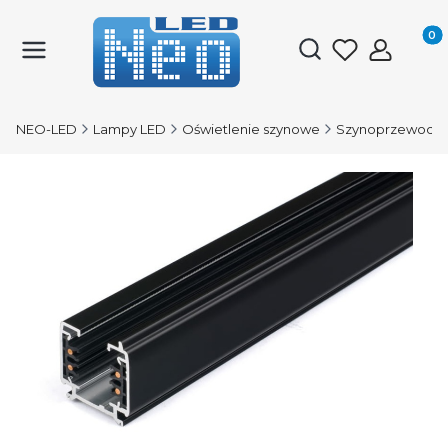
Produk
Otwórz wyszukiwark
NEO-LED
Lampy LED
Oświetlenie szynowe
Szynoprzewody 