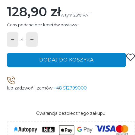
128,90 zł
Cena
w tym 23% VAT
w tym
23%
VAT
Ceny podane bez kosztów dostawy.
szt.
DODAJ DO KOSZYKA
lub zadzwoń i zamów
+48 512799000
Gwarancja bezpiecznego zakupu