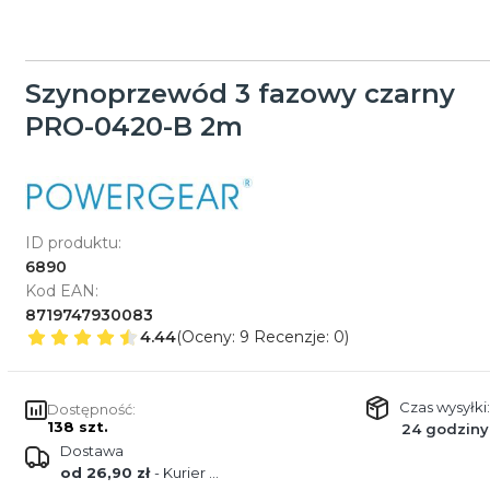
Szynoprzewód 3 fazowy czarny
PRO-0420-B 2m
ID produktu:
6890
Kod EAN:
8719747930083
4.44
(Oceny: 9 Recenzje: 0)
Czas wysyłki:
Dostępność:
138 szt.
24 godziny
Dostawa
od 26,90 zł
- Kurier GLS Poland