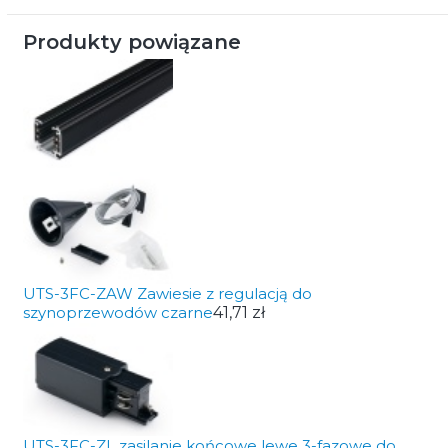
Produkty powiązane
UTS-3FC-ZAW Zawiesie z regulacją do
szynoprzewodów czarne
41,71 zł
UTS-3FC-ZL zasilanie końcowe lewe 3-fazowe do